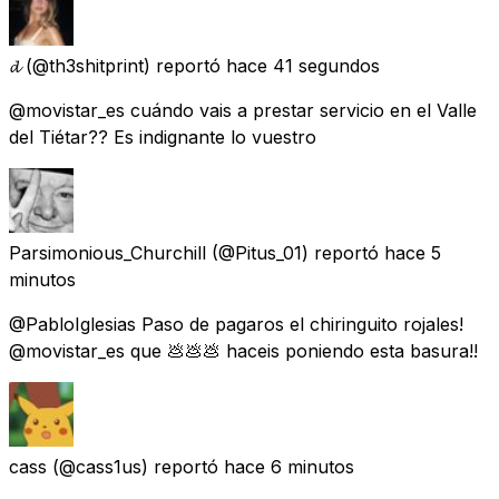
𝓭
(@th3shitprint) reportó
hace 41 segundos
@movistar_es cuándo vais a prestar servicio en el Valle
del Tiétar?? Es indignante lo vuestro
Parsimonious_Churchill
(@Pitus_01) reportó
hace 5
minutos
@PabloIglesias Paso de pagaros el chiringuito rojales!
@movistar_es que 💩💩💩 haceis poniendo esta basura!!
cass
(@cass1us) reportó
hace 6 minutos