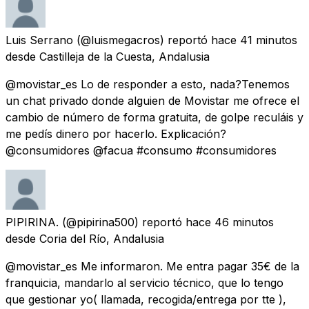
Luis Serrano
(@luismegacros) reportó
hace 41 minutos
desde
Castilleja de la Cuesta, Andalusia
@movistar_es Lo de responder a esto, nada?Tenemos
un chat privado donde alguien de Movistar me ofrece el
cambio de número de forma gratuita, de golpe reculáis y
me pedís dinero por hacerlo. Explicación?
@consumidores @facua #consumo #consumidores
PIPIRINA.
(@pipirina500) reportó
hace 46 minutos
desde
Coria del Río, Andalusia
@movistar_es Me informaron. Me entra pagar 35€ de la
franquicia, mandarlo al servicio técnico, que lo tengo
que gestionar yo( llamada, recogida/entrega por tte ),