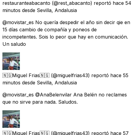
restauranteabacanto
(@rest_abacanto) reportó
hace 54
minutos
desde
Sevilla, Andalusia
@movistar_es No quería despedir el año sin decir qie en
15 días cambio de compañía y poneos de
incompetentes. Sois lo peor que hay en comunicación.
Un saludo
🇳🇬Miguel Frias🇳🇬
(@miguelfrias43) reportó
hace 55
minutos
desde
Sevilla, Andalusia
@movistar_es @AnaBelenvilar Ana Belén no reclames
que no sirve para nada. Saludos.
🇳🇬Miguel Frias🇳🇬
(@miguelfrias43) reportó
hace 57