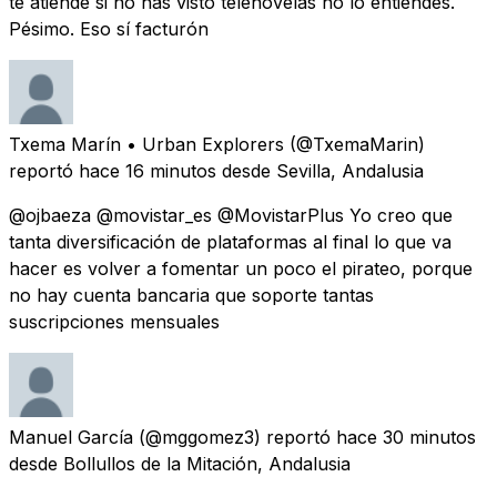
te atiende si no has visto telenovelas no lo entiendes.
Pésimo. Eso sí facturón
Txema Marín • Urban Explorers
(@TxemaMarin)
reportó
hace 16 minutos
desde
Sevilla, Andalusia
@ojbaeza @movistar_es @MovistarPlus Yo creo que
tanta diversificación de plataformas al final lo que va
hacer es volver a fomentar un poco el pirateo, porque
no hay cuenta bancaria que soporte tantas
suscripciones mensuales
Manuel García
(@mggomez3) reportó
hace 30 minutos
desde
Bollullos de la Mitación, Andalusia