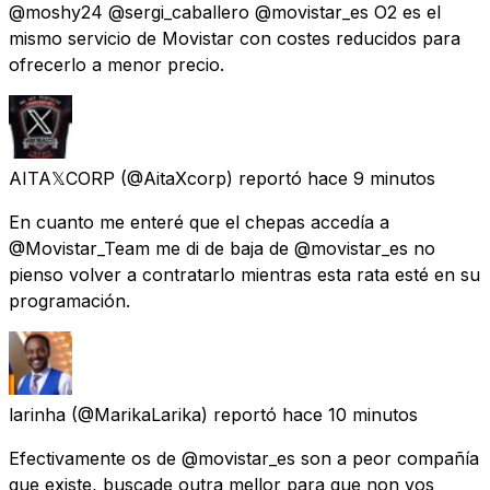
@moshy24 @sergi_caballero @movistar_es O2 es el
mismo servicio de Movistar con costes reducidos para
ofrecerlo a menor precio.
AITA𝕏CORP
(@AitaXcorp) reportó
hace 9 minutos
En cuanto me enteré que el chepas accedía a
@Movistar_Team me di de baja de @movistar_es no
pienso volver a contratarlo mientras esta rata esté en su
programación.
larinha
(@MarikaLarika) reportó
hace 10 minutos
Efectivamente os de @movistar_es son a peor compañía
que existe, buscade outra mellor para que non vos