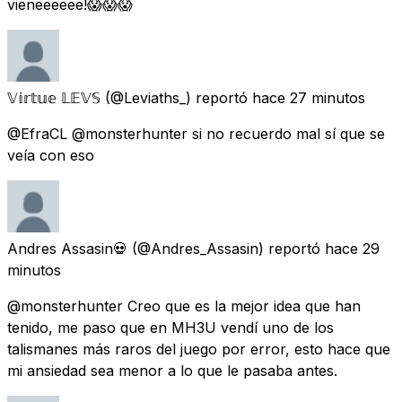
vieneeeeee!😱😱😱
𝕍𝕚𝕣𝕥𝕦𝕖 𝕃𝔼𝕍𝕊
(@Leviaths_) reportó
hace 27 minutos
@EfraCL @monsterhunter si no recuerdo mal sí que se
veía con eso
Andres Assasin💀
(@Andres_Assasin) reportó
hace 29
minutos
@monsterhunter Creo que es la mejor idea que han
tenido, me paso que en MH3U vendí uno de los
talismanes más raros del juego por error, esto hace que
mi ansiedad sea menor a lo que le pasaba antes.