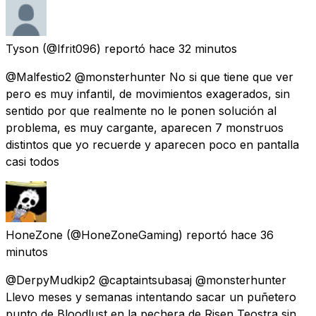
Tyson
(@Ifrit096) reportó
hace 32 minutos
@Malfestio2 @monsterhunter No si que tiene que ver
pero es muy infantil, de movimientos exagerados, sin
sentido por que realmente no le ponen solución al
problema, es muy cargante, aparecen 7 monstruos
distintos que yo recuerde y aparecen poco en pantalla
casi todos
HoneZone
(@HoneZoneGaming) reportó
hace 36
minutos
@DerpyMudkip2 @captaintsubasaj @monsterhunter
Llevo meses y semanas intentando sacar un puñetero
punto de Bloodlust en la pechera de Risen Teostra sin