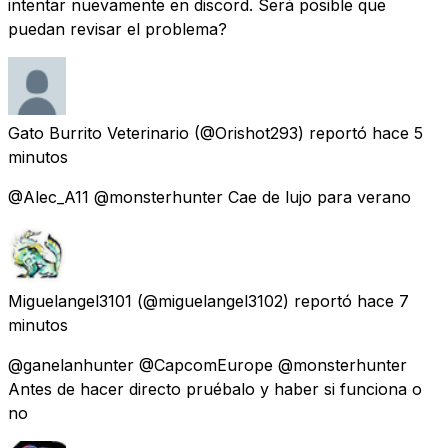
intentar nuevamente en discord. Será posible que
puedan revisar el problema?
Gato Burrito Veterinario
(@Orishot293) reportó
hace 5
minutos
@Alec_A11 @monsterhunter Cae de lujo para verano
Miguelangel3101
(@miguelangel3102) reportó
hace 7
minutos
@ganelanhunter @CapcomEurope @monsterhunter
Antes de hacer directo pruébalo y haber si funciona o
no