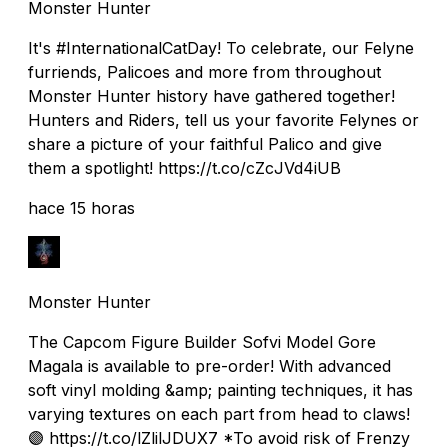
Monster Hunter
It's #InternationalCatDay! To celebrate, our Felyne
furriends, Palicoes and more from throughout
Monster Hunter history have gathered together!
Hunters and Riders, tell us your favorite Felynes or
share a picture of your faithful Palico and give
them a spotlight! https://t.co/cZcJVd4iUB
hace 15 horas
Monster Hunter
The Capcom Figure Builder Sofvi Model Gore
Magala is available to pre-order! With advanced
soft vinyl molding &amp; painting techniques, it has
varying textures on each part from head to claws!
🟣 https://t.co/lZlilJDUX7 *To avoid risk of Frenzy