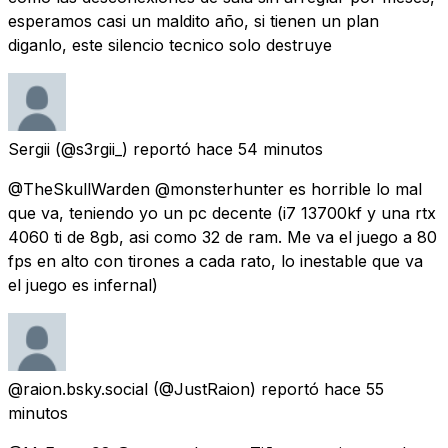
esperamos casi un maldito año, si tienen un plan
diganlo, este silencio tecnico solo destruye
Sergii
(@s3rgii_) reportó
hace 54 minutos
@TheSkullWarden @monsterhunter es horrible lo mal
que va, teniendo yo un pc decente (i7 13700kf y una rtx
4060 ti de 8gb, asi como 32 de ram. Me va el juego a 80
fps en alto con tirones a cada rato, lo inestable que va
el juego es infernal)
@raion.bsky.social
(@JustRaion) reportó
hace 55
minutos