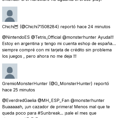
Chichi🦉
(@Chichi71508284) reportó
hace 24 minutos
@NintendoES @Tetris_Official @monsterhunter Ayuda!!!
Estoy en argentina y tengo mi cuenta eshop de españa…
siempre compré con mi tarjeta de crédito sin problema
los juegos , pero ahora no me deja !!!
GremioMonsterHunter
(@G_MonsterHunter) reportó
hace 25 minutos
@EverdredGaelia @MH_ESP_Fan @monsterhunter
Buaaaaah, ¡un cazador de primera! Menos mal que te
queda poco para #Sunbreak... ¡sale el mes que