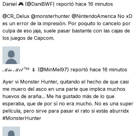
Daniel 🎮
(@DaniBWF) reportó
hace 16 minutos
@CR_Delux @monsterhunter @NintendoAmerica No xD
es un error de la impresión. Por poquito lo cancelo por
culpa de eso jaja, suele pasar bastante con las cajas de
los juegos de Capcom.
ℳ𝒾𝓃 ℳ𝑒𝓁 ⁷ᴮᴱ 🌷
(@MinMel97) reportó
hace 16 minutos
Ayer vi Monster Hunter, quitando el hecho de que casi
me muero del asco en una parte que implica muchos
huevos de araña... Me ha gustado más de lo que
esperaba, que de por sí no era mucho. No es una super
película, pero sirve para pasar el rato si estás aburridx
#MonsterHunter