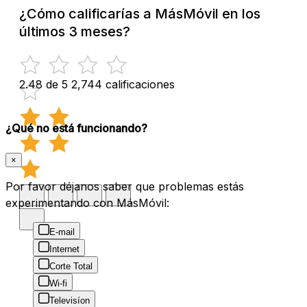
¿Cómo calificarías a MásMóvil en los
últimos 3 meses?
2.48 de 5
2,744 calificaciones
¿Qué no está funcionando?
×
Por favor déjanos saber que problemas estás
experimentando con MásMóvil:
E-mail
Internet
Corte Total
Wi-fi
Televisíon