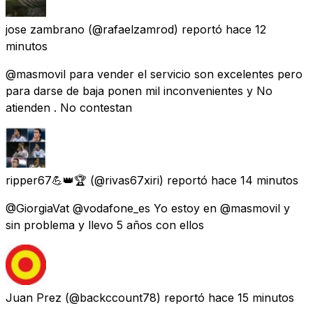
jose zambrano
(@rafaelzamrod) reportó
hace 12
minutos
@masmovil para vender el servicio son excelentes pero
para darse de baja ponen mil inconvenientes y No
atienden . No contestan
ripper67💪👑🏆
(@rivas67xiri) reportó
hace 14 minutos
@GiorgiaVat @vodafone_es Yo estoy en @masmovil y
sin problema y llevo 5 años con ellos
Juan Prez
(@backccount78) reportó
hace 15 minutos