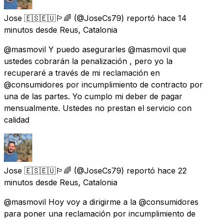
Jose 🇪🇸🇪🇺🏳️‍🌈
(@JoseCs79) reportó
hace 14
minutos
desde
Reus, Catalonia
@masmovil Y puedo asegurarles @masmovil que
ustedes cobrarán la penalización , pero yo la
recuperaré a través de mi reclamación en
@consumidores por incumplimiento de contracto por
una de las partes. Yo cumplo mi deber de pagar
mensualmente. Ustedes no prestan el servicio con
calidad
Jose 🇪🇸🇪🇺🏳️‍🌈
(@JoseCs79) reportó
hace 22
minutos
desde
Reus, Catalonia
@masmovil Hoy voy a dirigirme a la @consumidores
para poner una reclamación por incumplimiento de