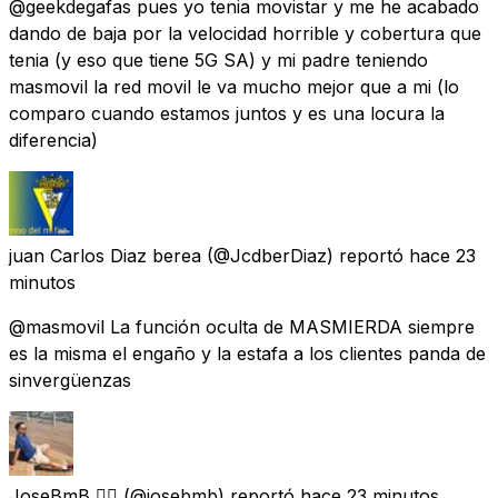
@geekdegafas pues yo tenia movistar y me he acabado
dando de baja por la velocidad horrible y cobertura que
tenia (y eso que tiene 5G SA) y mi padre teniendo
masmovil la red movil le va mucho mejor que a mi (lo
comparo cuando estamos juntos y es una locura la
diferencia)
juan Carlos Diaz berea
(@JcdberDiaz) reportó
hace 23
minutos
@masmovil La función oculta de MASMIERDA siempre
es la misma el engaño y la estafa a los clientes panda de
sinvergüenzas
JoseBmB 🏳️‍🌈
(@josebmb) reportó
hace 23 minutos