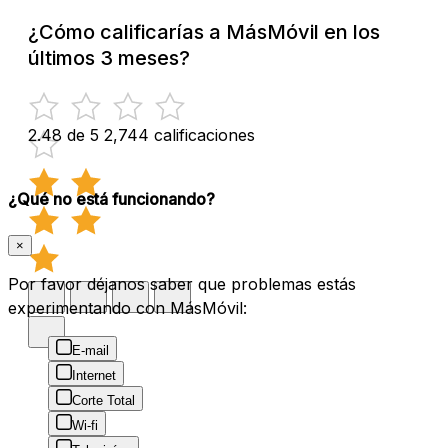
¿Cómo calificarías a MásMóvil en los
últimos 3 meses?
2.48 de 5
2,744 calificaciones
¿Qué no está funcionando?
×
Por favor déjanos saber que problemas estás
experimentando con MásMóvil:
E-mail
Internet
Corte Total
Wi-fi