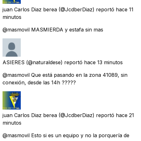
juan Carlos Diaz berea
(@JcdberDiaz) reportó
hace 11
minutos
@masmovil MASMIERDA y estafa sin mas
ASIERES
(@naturaldese) reportó
hace 13 minutos
@masmovil Que está pasando en la zona 41089, sin
conexión, desde las 14h ?????
juan Carlos Diaz berea
(@JcdberDiaz) reportó
hace 21
minutos
@masmovil Esto si es un equipo y no la porquería de