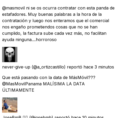
@masmovil ni se os ocurra contratar con esta panda de
estafadores. Muy buenas palabras a la hora de la
contratación y luego nos enteramos que el comercial
nos engaño prometiendos cosas que no se han
cumplido, la factura sube cada vez más, no facilitan
ayuda ninguna....horroroso
never-give-up
(@a_ortizcastillo) reportó
hace 3 minutos
Que está pasando con la data de MásMóvil???
@MasMovilPanama MALÍSIMA LA DATA
ÚLTIMAMENTE
JoseBmB 🏳️‍🌈
(@josebmb) reportó
hace 10 minutos