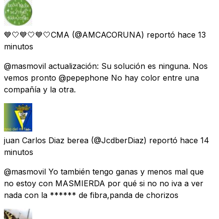
💙🤍💙🤍💙🤍CMA
(@AMCACORUNA) reportó
hace 13
minutos
@masmovil actualización: Su solución es ninguna. Nos
vemos pronto @pepephone No hay color entre una
compañía y la otra.
juan Carlos Diaz berea
(@JcdberDiaz) reportó
hace 14
minutos
@masmovil Yo también tengo ganas y menos mal que
no estoy con MASMIERDA por qué si no no iva a ver
nada con la ****** de fibra,panda de chorizos