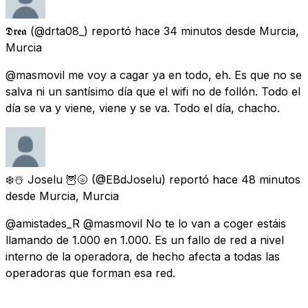
𝕯𝖗𝖊𝖆
(@drta08_) reportó
hace 34 minutos
desde
Murcia,
Murcia
@masmovil me voy a cagar ya en todo, eh. Es que no se
salva ni un santísimo día que el wifi no de follón. Todo el
día se va y viene, viene y se va. Todo el día, chacho.
❄️☃️ Joselu 🦉🌝
(@EBdJoselu) reportó
hace 48 minutos
desde
Murcia, Murcia
@amistades_R @masmovil No te lo van a coger estáis
llamando de 1.000 en 1.000. Es un fallo de red a nivel
interno de la operadora, de hecho afecta a todas las
operadoras que forman esa red.