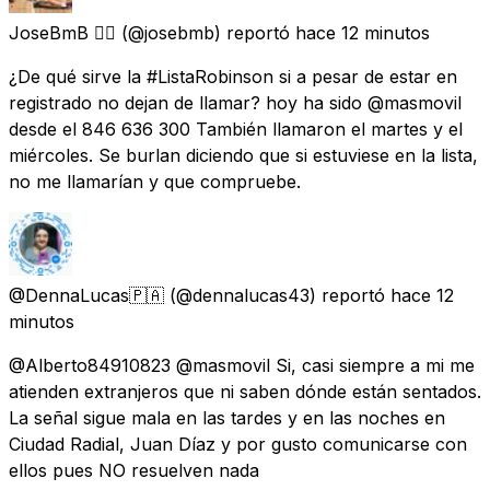
JoseBmB 🏳️‍🌈
(@josebmb) reportó
hace 12 minutos
¿De qué sirve la #ListaRobinson si a pesar de estar en
registrado no dejan de llamar? hoy ha sido @masmovil
desde el 846 636 300 También llamaron el martes y el
miércoles. Se burlan diciendo que si estuviese en la lista,
no me llamarían y que compruebe.
@DennaLucas🇵🇦
(@dennalucas43) reportó
hace 12
minutos
@Alberto84910823 @masmovil Si, casi siempre a mi me
atienden extranjeros que ni saben dónde están sentados.
La señal sigue mala en las tardes y en las noches en
Ciudad Radial, Juan Díaz y por gusto comunicarse con
ellos pues NO resuelven nada