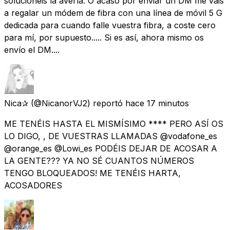
solucionéis la avería. O acaso por enviar un DM me váis
a regalar un módem de fibra con una línea de móvil 5 G
dedicada para cuando falle vuestra fibra, a coste cero
para mí, por supuesto..... Si es así, ahora mismo os
envío el DM....
Nica✰
(@NicanorVJ2) reportó
hace 17 minutos
ME TENÉIS HASTA EL MISMÍSIMO **** PERO ASÍ OS
LO DIGO, , DE VUESTRAS LLAMADAS @vodafone_es
@orange_es @Lowi_es PODÉIS DEJAR DE ACOSAR A
LA GENTE??? YA NO SÉ CUANTOS NÚMEROS
TENGO BLOQUEADOS! ME TENÉIS HARTA,
ACOSADORES