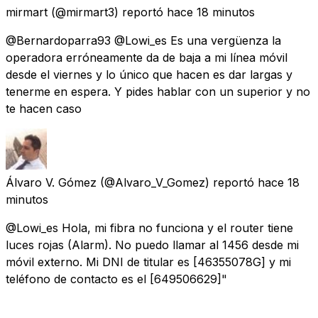
mirmart
(@mirmart3) reportó
hace 18 minutos
@Bernardoparra93 @Lowi_es Es una vergüenza la
operadora erróneamente da de baja a mi línea móvil
desde el viernes y lo único que hacen es dar largas y
tenerme en espera. Y pides hablar con un superior y no
te hacen caso
Álvaro V. Gómez
(@Alvaro_V_Gomez) reportó
hace 18
minutos
@Lowi_es Hola, mi fibra no funciona y el router tiene
luces rojas (Alarm). No puedo llamar al 1456 desde mi
móvil externo. Mi DNI de titular es [46355078G] y mi
teléfono de contacto es el [649506629]"