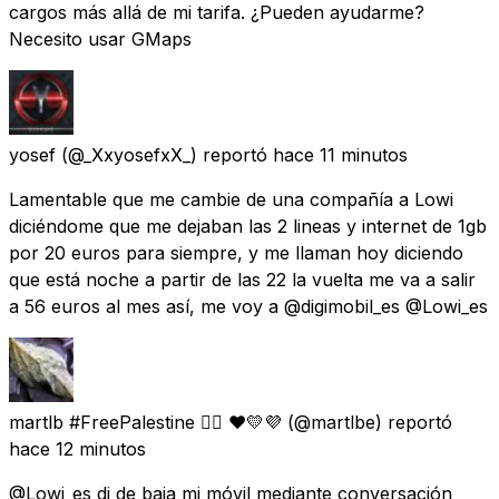
cargos más allá de mi tarifa. ¿Pueden ayudarme?
Necesito usar GMaps
yosef
(@_XxyosefxX_) reportó
hace 11 minutos
Lamentable que me cambie de una compañía a Lowi
diciéndome que me dejaban las 2 lineas y internet de 1gb
por 20 euros para siempre, y me llaman hoy diciendo
que está noche a partir de las 22 la vuelta me va a salir
a 56 euros al mes así, me voy a @digimobil_es @Lowi_es
martlb #FreePalestine 🏳️‍🌈 ❤💛💜
(@martlbe) reportó
hace 12 minutos
@Lowi_es di de baja mi móvil mediante conversación