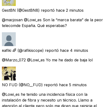
GestBN
(@GestBN8) reportó
hace 2 minutos
@macjosan @Lowi_es Son la “marca barata” de la peor
telecomde España. Qué esperabas?
ʀafiki 🌈
(@rafikiscope) reportó
hace 4 minutos
@Marzo_072 @Lowi_es Yo me he dado de baja lol
NO FUD
(@NO__FUD) reportó
hace 5 minutos
@Lowi_es he tenido una incidencia física con la
instalación de fibra y necesito un técnico. Llamo a
atención al cliente pero solo me dicen que reinicie el