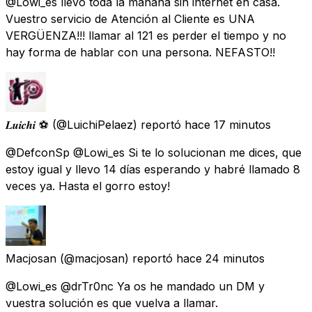
@Lowi_es llevo toda la mañana sin internet en casa.
Vuestro servicio de Atención al Cliente es UNA
VERGÜENZA!!! llamar al 121 es perder el tiempo y no
hay forma de hablar con una persona. NEFASTO!!
𝑳𝒖𝒊𝒄𝒉𝒊 ⚽️
(@LuichiPelaez) reportó
hace 17 minutos
@DefconSp @Lowi_es Si te lo solucionan me dices, que
estoy igual y llevo 14 días esperando y habré llamado 8
veces ya. Hasta el gorro estoy!
Macjosan
(@macjosan) reportó
hace 24 minutos
@Lowi_es @drTr0nc Ya os he mandado un DM y
vuestra solución es que vuelva a llamar.