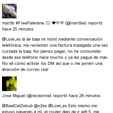
martlb #FreePalestine 🏳️‍🌈 ❤💛💜
(@martlbe) reportó
hace 25 minutos
@Lowi_es di de baja mi móvil mediante conversación
telefónica, me reclaman una factura impagada una vez
cursada la baja. No pienso pagar, no he consumido
desde ese teléfono hace mucho y ya les pagué de más.
No sé cómo activar los DM así que o me ponen una
dirección de correo real
Jose Miguel
(@reckenna) reportó
hace 28 minutos
@BaalCatZebub @o2es @Lowi_es Esto mismo me
estuvo pasando a mí, el router dejo de ir wifi 5, me