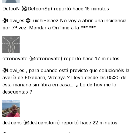
DefcoN
(@DefconSp) reportó
hace 15 minutos
@Lowi_es @LuichiPelaez No voy a abrir una incidencia
por 7ª vez. Mandar a OnTime a la ******
otronovato
(@otronovato) reportó
hace 17 minutos
@Lowi_es , para cuando está previsto que solucionéis la
avería de Etxebarri, Vizcaya ? Llevo desde las 05:30 de
ésta mañana sin fibra en casa.... ¿ Lo de hoy me lo
descuentas ?
deJuans
(@deJuanstorri) reportó
hace 22 minutos