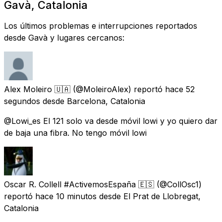
Gavà, Catalonia
Los últimos problemas e interrupciones reportados
desde Gavà y lugares cercanos:
Alex Moleiro 🇺🇦
(@MoleiroAlex) reportó
hace 52
segundos
desde
Barcelona, Catalonia
@Lowi_es El 121 solo va desde móvil lowi y yo quiero dar
de baja una fibra. No tengo móvil lowi
Oscar R. Collell #ActivemosEspaña 🇪🇸
(@CollOsc1)
reportó
hace 10 minutos
desde
El Prat de Llobregat,
Catalonia