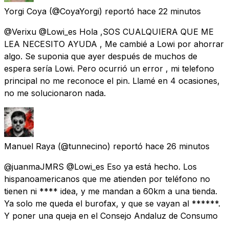
Yorgi Coya
(@CoyaYorgi) reportó
hace 22 minutos
@Verixu @Lowi_es Hola ,SOS CUALQUIERA QUE ME
LEA NECESITO AYUDA , Me cambié a Lowi por ahorrar
algo. Se suponia que ayer después de muchos de
espera sería Lowi. Pero ocurrió un error , mi telefono
principal no me reconoce el pin. Llamé en 4 ocasiones,
no me solucionaron nada.
Manuel Raya
(@tunnecino) reportó
hace 26 minutos
@juanmaJMRS @Lowi_es Eso ya está hecho. Los
hispanoamericanos que me atienden por teléfono no
tienen ni **** idea, y me mandan a 60km a una tienda.
Ya solo me queda el burofax, y que se vayan al ******.
Y poner una queja en el Consejo Andaluz de Consumo