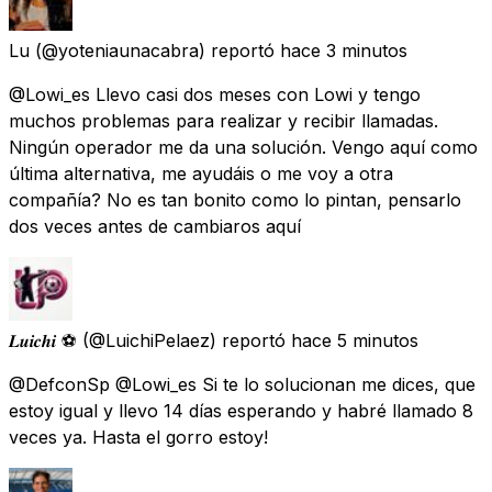
Lu
(@yoteniaunacabra) reportó
hace 3 minutos
@Lowi_es Llevo casi dos meses con Lowi y tengo
muchos problemas para realizar y recibir llamadas.
Ningún operador me da una solución. Vengo aquí como
última alternativa, me ayudáis o me voy a otra
compañía? No es tan bonito como lo pintan, pensarlo
dos veces antes de cambiaros aquí
𝑳𝒖𝒊𝒄𝒉𝒊 ⚽️
(@LuichiPelaez) reportó
hace 5 minutos
@DefconSp @Lowi_es Si te lo solucionan me dices, que
estoy igual y llevo 14 días esperando y habré llamado 8
veces ya. Hasta el gorro estoy!