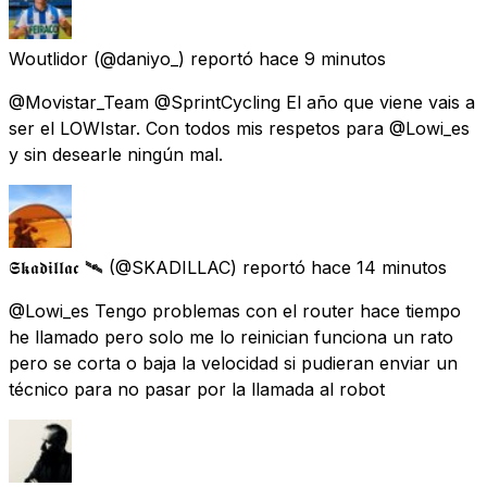
Woutlidor
(@daniyo_) reportó
hace 9 minutos
@Movistar_Team @SprintCycling El año que viene vais a
ser el LOWIstar. Con todos mis respetos para @Lowi_es
y sin desearle ningún mal.
𝕾𝖐𝖆𝖉𝖎𝖑𝖑𝖆𝖈 🛰
(@SKADILLAC) reportó
hace 14 minutos
@Lowi_es Tengo problemas con el router hace tiempo
he llamado pero solo me lo reinician funciona un rato
pero se corta o baja la velocidad si pudieran enviar un
técnico para no pasar por la llamada al robot