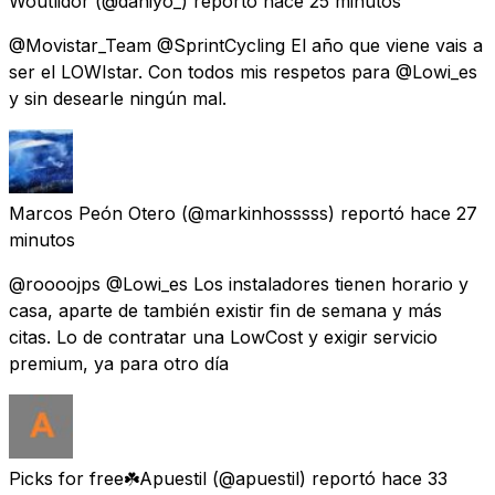
Woutlidor
(@daniyo_) reportó
hace 25 minutos
@Movistar_Team @SprintCycling El año que viene vais a
ser el LOWIstar. Con todos mis respetos para @Lowi_es
y sin desearle ningún mal.
Marcos Peón Otero
(@markinhosssss) reportó
hace 27
minutos
@roooojps @Lowi_es Los instaladores tienen horario y
casa, aparte de también existir fin de semana y más
citas. Lo de contratar una LowCost y exigir servicio
premium, ya para otro día
Picks for free☘️Apuestil
(@apuestil) reportó
hace 33