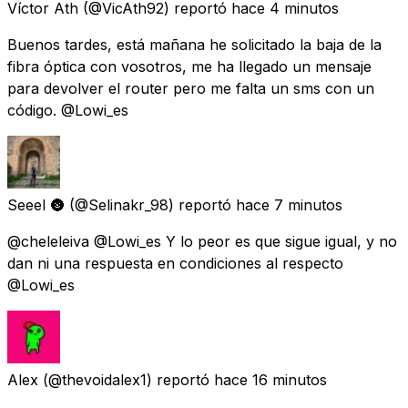
Víctor Ath
(@VicAth92) reportó
hace 4 minutos
Buenos tardes, está mañana he solicitado la baja de la
fibra óptica con vosotros, me ha llegado un mensaje
para devolver el router pero me falta un sms con un
código. @Lowi_es
Seeel 🌚
(@Selinakr_98) reportó
hace 7 minutos
@cheleleiva @Lowi_es Y lo peor es que sigue igual, y no
dan ni una respuesta en condiciones al respecto
@Lowi_es
Alex
(@thevoidalex1) reportó
hace 16 minutos