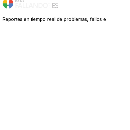
Reportes en tiempo real de problemas, fallos e
interrupciones de servicios de España. ¿Tienes
problemas? Te ayudamos a descubrir qué ocurre.
Recursos
Compañías
FAQ
Privacidad
Contacto
Redes Sociales
Twitter
Facebook
Otros Países