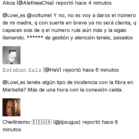
Alicia
(@AletheiaChia) reportó
hace 4 minutos
@Lowi_es @voltumel Y no, no es voy a daros el número
de mi madre, q con suerte en breve ya no será clienta, q
capaces sois de q el numero rule aún más y la sigais
llamando. ****** de gestión y atención teneis, pesados
𝙴𝚜𝚝𝚎𝚋𝚊𝚗 𝚂𝚊𝚒𝚣
(@HeV) reportó
hace 6 minutos
@Lowi_es tenéis algún tipo de incidencia con la fibra en
Marbella? Más de una hora con la conexión caída.
Chiellinismo 🇪🇸🇺🇦
(@jlpsugus) reportó
hace 6
minutos