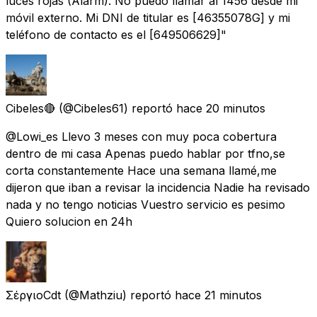
luces rojas (Alarm). No puedo llamar al 1456 desde mi
móvil externo. Mi DNI de titular es [46355078G] y mi
teléfono de contacto es el [649506629]"
Cibeles🔴
(@Cibeles61) reportó
hace 20 minutos
@Lowi_es Llevo 3 meses con muy poca cobertura
dentro de mi casa Apenas puedo hablar por tfno,se
corta constantemente Hace una semana llamé,me
dijeron que iban a revisar la incidencia Nadie ha revisado
nada y no tengo noticias Vuestro servicio es pesimo
Quiero solucion en 24h
ΣέργιοCdt
(@Mathziu) reportó
hace 21 minutos