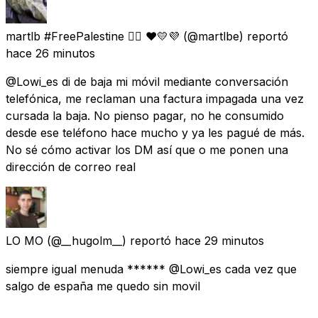
martlb #FreePalestine 🏳️‍🌈 ❤💛💜
(@martlbe) reportó
hace 26 minutos
@Lowi_es di de baja mi móvil mediante conversación
telefónica, me reclaman una factura impagada una vez
cursada la baja. No pienso pagar, no he consumido
desde ese teléfono hace mucho y ya les pagué de más.
No sé cómo activar los DM así que o me ponen una
dirección de correo real
LO MO
(@__hugolm__) reportó
hace 29 minutos
siempre igual menuda ****** @Lowi_es cada vez que
salgo de españa me quedo sin movil