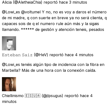
Alicia
(@AletheiaChia) reportó
hace 3 minutos
@Lowi_es @voltumel Y no, no es voy a daros el número
de mi madre, q con suerte en breve ya no será clienta, q
capaces sois de q el numero rule aún más y la sigais
llamando. ****** de gestión y atención teneis, pesados
𝙴𝚜𝚝𝚎𝚋𝚊𝚗 𝚂𝚊𝚒𝚣
(@HeV) reportó
hace 4 minutos
@Lowi_es tenéis algún tipo de incidencia con la fibra en
Marbella? Más de una hora con la conexión caída.
Chiellinismo 🇪🇸🇺🇦
(@jlpsugus) reportó
hace 4
minutos