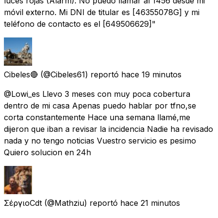
luces rojas (Alarm). No puedo llamar al 1456 desde mi
móvil externo. Mi DNI de titular es [46355078G] y mi
teléfono de contacto es el [649506629]"
Cibeles🔴
(@Cibeles61) reportó
hace 19 minutos
@Lowi_es Llevo 3 meses con muy poca cobertura
dentro de mi casa Apenas puedo hablar por tfno,se
corta constantemente Hace una semana llamé,me
dijeron que iban a revisar la incidencia Nadie ha revisado
nada y no tengo noticias Vuestro servicio es pesimo
Quiero solucion en 24h
ΣέργιοCdt
(@Mathziu) reportó
hace 21 minutos