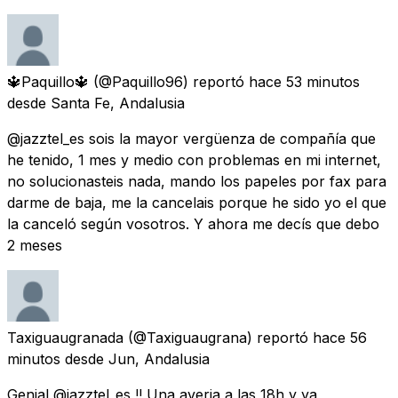
🔱Paquillo🔱
(@Paquillo96) reportó
hace 53 minutos
desde
Santa Fe, Andalusia
@jazztel_es sois la mayor vergüenza de compañía que
he tenido, 1 mes y medio con problemas en mi internet,
no solucionasteis nada, mando los papeles por fax para
darme de baja, me la cancelais porque he sido yo el que
la canceló según vosotros. Y ahora me decís que debo
2 meses
Taxiguaugranada
(@Taxiguaugrana) reportó
hace 56
minutos
desde
Jun, Andalusia
Genial @jazztel_es !! Una averia a las 18h y ya