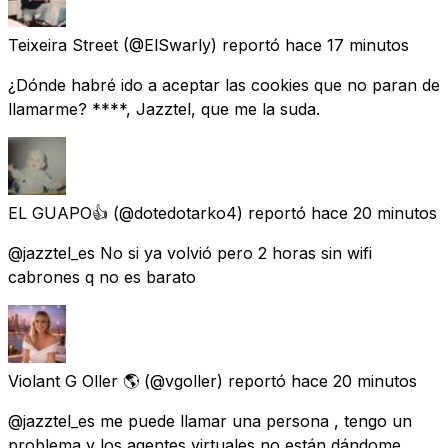
Teixeira Street
(@ElSwarly) reportó
hace 17 minutos
¿Dónde habré ido a aceptar las cookies que no paran de
llamarme? ****, Jazztel, que me la suda.
EL GUAPO👍
(@dotedotarko4) reportó
hace 20 minutos
@jazztel_es No si ya volvió pero 2 horas sin wifi
cabrones q no es barato
Violant G Oller 🌎
(@vgoller) reportó
hace 20 minutos
@jazztel_es me puede llamar una persona , tengo un
problema y los agentes virtuales no están dándome