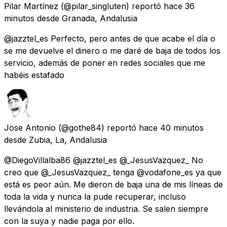
Pilar Martínez
(@pilar_singluten) reportó
hace 36
minutos
desde
Granada, Andalusia
@jazztel_es Perfecto, pero antes de que acabe el día o
se me devuelve el dinero o me daré de baja de todos los
servicio, además de poner en redes sociales que me
habéis estafado
Jose Antonio
(@gothe84) reportó
hace 40 minutos
desde
Zubia, La, Andalusia
@DiegoVillalba86 @jazztel_es @_JesusVazquez_ No
creo que @_JesusVazquez_ tenga @vodafone_es ya que
está es peor aún. Me dieron de baja una de mis líneas de
toda la vida y nunca la pude recuperar, incluso
llevándola al ministerio de industria. Se salen siempre
con la suya y nadie paga por ello.