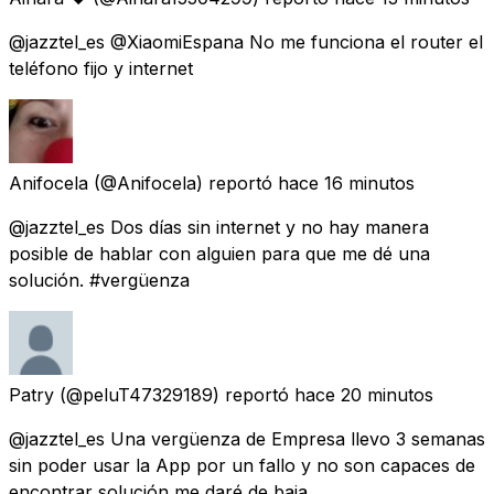
@jazztel_es @XiaomiEspana No me funciona el router el
teléfono fijo y internet
Anifocela
(@Anifocela) reportó
hace 16 minutos
@jazztel_es Dos días sin internet y no hay manera
posible de hablar con alguien para que me dé una
solución. #vergüenza
Patry
(@peluT47329189) reportó
hace 20 minutos
@jazztel_es Una vergüenza de Empresa llevo 3 semanas
sin poder usar la App por un fallo y no son capaces de
encontrar solución me daré de baja