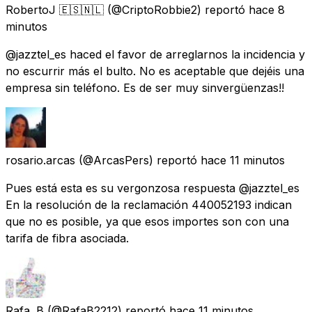
RobertoJ 🇪🇸🇳🇱
(@CriptoRobbie2) reportó
hace 8
minutos
@jazztel_es haced el favor de arreglarnos la incidencia y
no escurrir más el bulto. No es aceptable que dejéis una
empresa sin teléfono. Es de ser muy sinvergüenzas!!
rosario.arcas
(@ArcasPers) reportó
hace 11 minutos
Pues está esta es su vergonzosa respuesta @jazztel_es
En la resolución de la reclamación 440052193 indican
que no es posible, ya que esos importes son con una
tarifa de fibra asociada.
Rafa. B
(@RafaB2212) reportó
hace 11 minutos