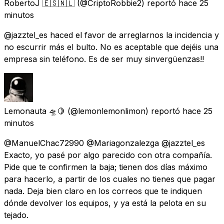
RobertoJ 🇪🇸🇳🇱
(@CriptoRobbie2) reportó
hace 25
minutos
@jazztel_es haced el favor de arreglarnos la incidencia y
no escurrir más el bulto. No es aceptable que dejéis una
empresa sin teléfono. Es de ser muy sinvergüenzas!!
Lemonauta 🛸🍋
(@lemonlemonlimon) reportó
hace 25
minutos
@ManuelChac72990 @Mariagonzalezga @jazztel_es
Exacto, yo pasé por algo parecido con otra compañía.
Pide que te confirmen la baja; tienen dos días máximo
para hacerlo, a partir de los cuales no tienes que pagar
nada. Deja bien claro en los correos que te indiquen
dónde devolver los equipos, y ya está la pelota en su
tejado.