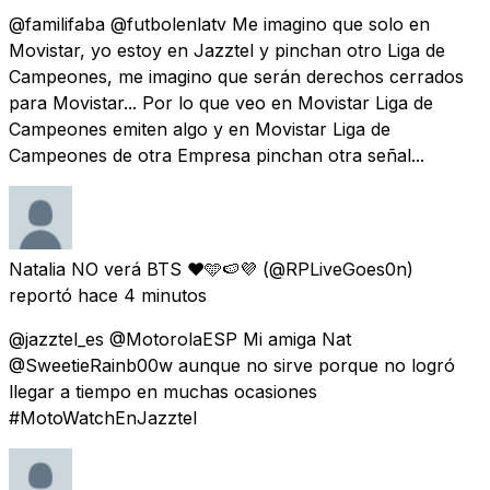
@familifaba @futbolenlatv Me imagino que solo en
Movistar, yo estoy en Jazztel y pinchan otro Liga de
Campeones, me imagino que serán derechos cerrados
para Movistar... Por lo que veo en Movistar Liga de
Campeones emiten algo y en Movistar Liga de
Campeones de otra Empresa pinchan otra señal...
Natalia NO verá BTS ❤🩵🍉💜
(@RPLiveGoes0n)
reportó
hace 4 minutos
@jazztel_es @MotorolaESP Mi amiga Nat
@SweetieRainb00w aunque no sirve porque no logró
llegar a tiempo en muchas ocasiones
#MotoWatchEnJazztel