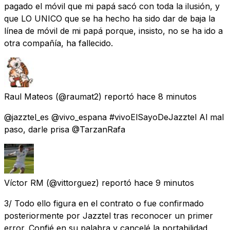
pagado el móvil que mi papá sacó con toda la ilusión, y
que LO UNICO que se ha hecho ha sido dar de baja la
línea de móvil de mi papá porque, insisto, no se ha ido a
otra compañía, ha fallecido.
Raul Mateos
(@raumat2) reportó
hace 8 minutos
@jazztel_es @vivo_espana #vivoElSayoDeJazztel Al mal
paso, darle prisa @TarzanRafa
Víctor RM
(@vittorguez) reportó
hace 9 minutos
3/ Todo ello figura en el contrato o fue confirmado
posteriormente por Jazztel tras reconocer un primer
error. Confié en su palabra y cancelé la portabilidad.