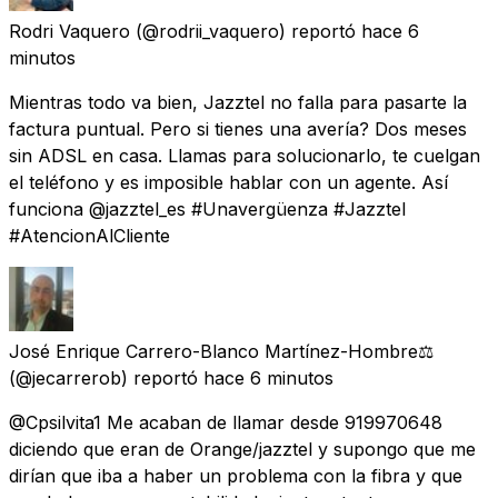
Rodri Vaquero
(@rodrii_vaquero) reportó
hace 6
minutos
Mientras todo va bien, Jazztel no falla para pasarte la
factura puntual. Pero si tienes una avería? Dos meses
sin ADSL en casa. Llamas para solucionarlo, te cuelgan
el teléfono y es imposible hablar con un agente. Así
funciona @jazztel_es #Unavergüenza #Jazztel
#AtencionAlCliente
José Enrique Carrero-Blanco Martínez-Hombre⚖️
(@jecarrerob) reportó
hace 6 minutos
@Cpsilvita1 Me acaban de llamar desde 919970648
diciendo que eran de Orange/jazztel y supongo que me
dirían que iba a haber un problema con la fibra y que