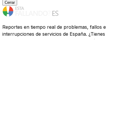
Cerrar
Reportes en tiempo real de problemas, fallos e
interrupciones de servicios de España. ¿Tienes
problemas? Te ayudamos a descubrir qué ocurre.
Recursos
Compañías
FAQ
Privacidad
Contacto
Redes Sociales
Twitter
Facebook