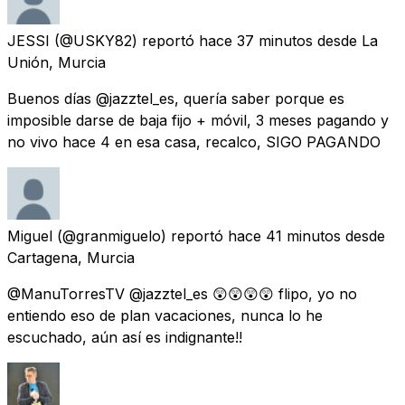
JESSI
(@USKY82) reportó
hace 37 minutos
desde
La
Unión, Murcia
Buenos días @jazztel_es, quería saber porque es
imposible darse de baja fijo + móvil, 3 meses pagando y
no vivo hace 4 en esa casa, recalco, SIGO PAGANDO
Miguel
(@granmiguelo) reportó
hace 41 minutos
desde
Cartagena, Murcia
@ManuTorresTV @jazztel_es 😲😲😲😲 flipo, yo no
entiendo eso de plan vacaciones, nunca lo he
escuchado, aún así es indignante!!