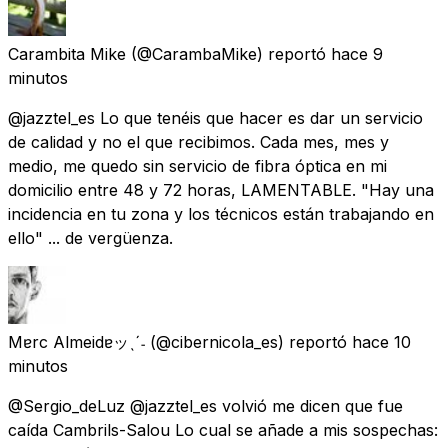
Carambita Mike
(@CarambaMike) reportó
hace 9
minutos
@jazztel_es Lo que tenéis que hacer es dar un servicio
de calidad y no el que recibimos. Cada mes, mes y
medio, me quedo sin servicio de fibra óptica en mi
domicilio entre 48 y 72 horas, LAMENTABLE. "Hay una
incidencia en tu zona y los técnicos están trabajando en
ello" ... de vergüenza.
Mɐrc Almeidɐッˎˊ˗
(@cibernicola_es) reportó
hace 10
minutos
@Sergio_deLuz @jazztel_es volvió me dicen que fue
caída Cambrils-Salou Lo cual se añade a mis sospechas: