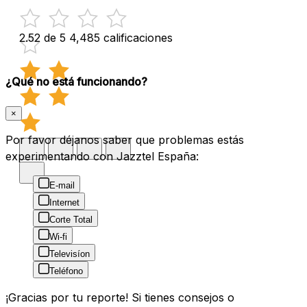
2.52 de 5
4,485 calificaciones
¿Qué no está funcionando?
×
Por favor déjanos saber que problemas estás
experimentando con Jazztel España:
E-mail
Internet
Corte Total
Wi-fi
Televisíon
Teléfono
¡Gracias por tu reporte! Si tienes consejos o