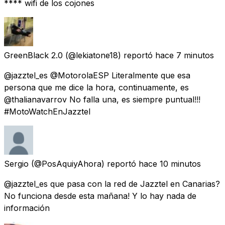
**** wifi de los cojones
GreenBlack 2.0
(@lekiatone18) reportó
hace 7 minutos
@jazztel_es @MotorolaESP Literalmente que esa
persona que me dice la hora, continuamente, es
@thalianavarrov No falla una, es siempre puntual!!!
#MotoWatchEnJazztel
Sergio
(@PosAquiyAhora) reportó
hace 10 minutos
@jazztel_es que pasa con la red de Jazztel en Canarias?
No funciona desde esta mañana! Y lo hay nada de
información