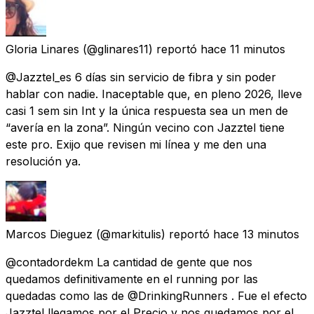
Gloria Linares
(@glinares11) reportó
hace 11 minutos
@Jazztel_es 6 días sin servicio de fibra y sin poder
hablar con nadie. Inaceptable que, en pleno 2026, lleve
casi 1 sem sin Int y la única respuesta sea un men de
“avería en la zona”. Ningún vecino con Jazztel tiene
este pro. Exijo que revisen mi línea y me den una
resolución ya.
Marcos Dieguez
(@markitulis) reportó
hace 13 minutos
@contadordekm La cantidad de gente que nos
quedamos definitivamente en el running por las
quedadas como las de @DrinkingRunners . Fue el efecto
Jazztel llegamos por el Precio y nos quedamos por el