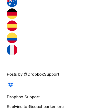
Posts by @DropboxSupport
Dropbox Support
Replying to @coachparker_org