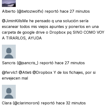
Alberto
(@betozwolfx) reportó
hace 27 minutos
@JiminKillsMe he pensado q una solución sería
escanear todos mis viejos apuntes y ponerlos en una
carpeta de google drive o Dropbox pq SINO COMO VOY
A TIRARLOS, AYUDA
Sancris
(@jsancris_) reportó
hace 27 minutos
@fervlc1 @Atleti @Dropbox Y de los fichajes, por si
envejecen mal
Clara
(@clarimoroni) reportó
hace 32 minutos