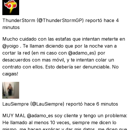
ThunderStorm
(@ThunderStormGP) reportó
hace 4
minutos
Mucho cuidado con las estafas que intentan meterte en
@yoigo . Te llaman diciendo que por la noche van a
cortar la red (en mi caso con @adamo_es) por
desacuerdos con mas móvil, y te intentan colar un
contrato con ellos. Esto debería ser denunciable. No
caigais!
LauSiempre
(@LauSiempre) reportó
hace 6 minutos
MUY MAL @adamo_es soy cliente y tengo un problema:
He llamado al menos 10 veces, siempre me dicen lo
mismo, me hacen explicar y dar mis datos, me dicen que