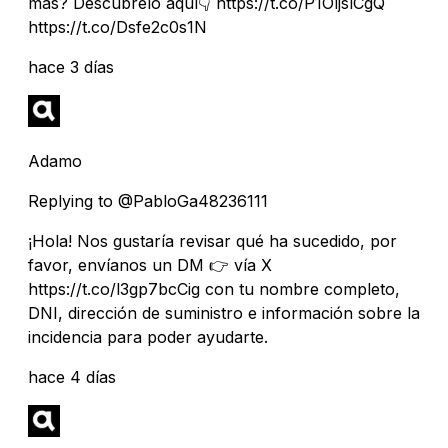
más? Descúbrelo aquí👇 https://t.co/P1OljslCgQ
https://t.co/Dsfe2c0s1N
hace 3 días
Adamo
Replying to @PabloGa48236111
¡Hola! Nos gustaría revisar qué ha sucedido, por
favor, envíanos un DM 👉 vía X
https://t.co/l3gp7bcCig con tu nombre completo,
DNI, dirección de suministro e información sobre la
incidencia para poder ayudarte.
hace 4 días