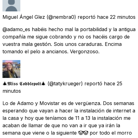
Miguel Ángel Glez
(@nembra0) reportó
hace 22 minutos
@adamo_es habéis hecho mal la portabilidad y la antigua
compañía me sigue cobrando y no os hacéis cargo de
vuestra mala gestión. Sois unos caraduras. Encima
tomando el pelo a ancianos. Vergonzoso.
🎄𝕸𝖎𝖘𝖘 𝕮𝖔𝖇𝖇𝖑𝖊𝖕𝖔𝖑𝖙🎄
(@tatykrueger) reportó
hace 25
minutos
Lo de Adamo y Movistar es de vergüenza. Dos semanas
esperando que vayan a hacer la instalación de internet a
la casa y hoy que teníamos de 11 a 13 la instalación me
acaban de llamar de que no van a ir que ya irán la
semana que viene o la siguiente 🤡🤡 por todo el morro