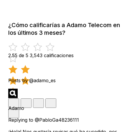
¿Cómo calificarías a Adamo Telecom en
los últimos 3 meses?
2.55 de 5
3,543 calificaciones
Posts by @adamo_es
Adamo
Replying to @PabloGa48236111
¡Hola! Nos gustaría revisar qué ha sucedido, por