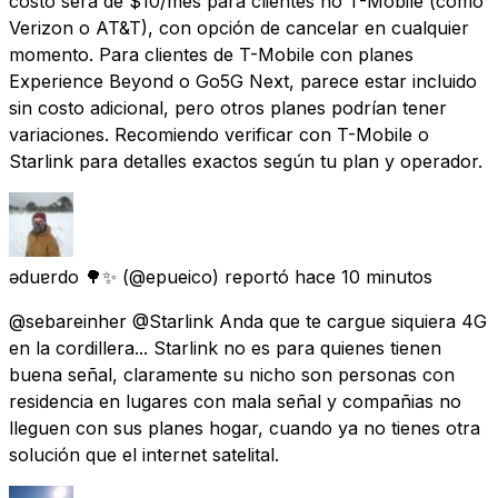
costo será de $10/mes para clientes no T-Mobile (como
Verizon o AT&T), con opción de cancelar en cualquier
momento. Para clientes de T-Mobile con planes
Experience Beyond o Go5G Next, parece estar incluido
sin costo adicional, pero otros planes podrían tener
variaciones. Recomiendo verificar con T-Mobile o
Starlink para detalles exactos según tu plan y operador.
ǝduɐrdo 🌳✨
(@epueico) reportó
hace 10 minutos
@sebareinher @Starlink Anda que te cargue siquiera 4G
en la cordillera... Starlink no es para quienes tienen
buena señal, claramente su nicho son personas con
residencia en lugares con mala señal y compañias no
lleguen con sus planes hogar, cuando ya no tienes otra
solución que el internet satelital.