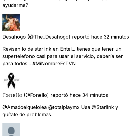
ayudarme?
Desahogo
(@The_Desahogo) reportó
hace 32 minutos
Revisen lo de starlink en Entel... tienes que tener un
supertelefono casi para usar el servicio, debería ser
para todos... #MiNombreEsTVN
𝔽𝕠𝕟𝕖𝕝𝕝𝕠
(@Fonello) reportó
hace 34 minutos
@Amadoelquelolea @totalplaymx Usa @Starlink y
quítate de problemas.