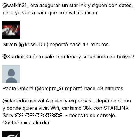
@walkin21_ era asegurar un starlink y siguen con datos,
pero ya van a caer que con wifi es mejor
Stiven
(@kriss0106) reportó
hace 47 minutos
@Starlink Cuánto sale la antena y si funciona en bolivia?
Pablo Ompré
(@ompre_x) reportó
hace 48 minutos
@gladiadormerval Alquiler y expensas - depende como
y donde quiera vivir. Wifi, carísimo 38k con STARLINK
Serv 👏🏻👏🏻👏🏻👏🏻👏🏻 - necesito su consejo.
Cochera = a alquiler