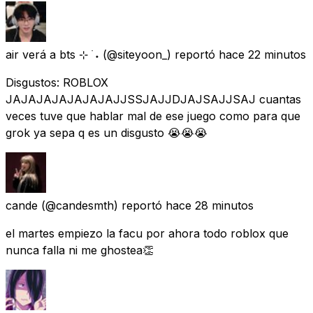
air verá a bts ⊹ ࣪ ˖
(@siteyoon_) reportó
hace 22 minutos
Disgustos: ROBLOX
JAJAJAJAJAJAJAJJSSJAJJDJAJSAJJSAJ cuantas
veces tuve que hablar mal de ese juego como para que
grok ya sepa q es un disgusto 😭😭😭
cande
(@candesmth) reportó
hace 28 minutos
el martes empiezo la facu por ahora todo roblox que
nunca falla ni me ghostea👏