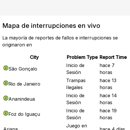
Mapa de interrupciones en vivo
La mayoría de reportes de fallos e interrupciones se
originaron en
City
Problem Type
Report Time
Inicio de
hace 7
São Gonçalo
Sesión
horas
Trampas
hace 13
Rio de Janeiro
Ilegales
horas
Inicio de
hace 14
Ananindeua
Sesión
horas
Inicio de
hace 19
Foz do Iguaçu
Sesión
horas
Juego en
Ariana
hace 4 días