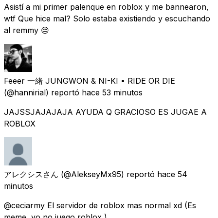
Asistí a mi primer palenque en roblox y me bannearon,
wtf Que hice mal? Solo estaba existiendo y escuchando
al remmy 😔
Feeer 一緒 JUNGWON & NI-KI • RIDE OR DIE
(@hannirial) reportó
hace 53 minutos
JAJSSJAJAJAJA AYUDA Q GRACIOSO ES JUGAE A
ROBLOX
アレクシスさん
(@AlekseyMx95) reportó
hace 54
minutos
@ceciarmy El servidor de roblox mas normal xd (Es
meme, yo no juego roblox )