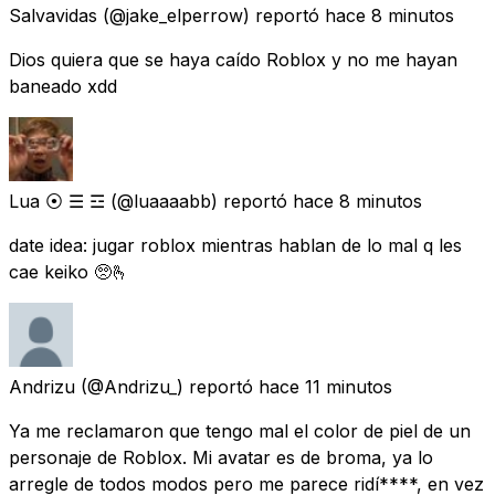
Salvavidas
(@jake_elperrow) reportó
hace 8 minutos
Dios quiera que se haya caído Roblox y no me hayan
baneado xdd
Lua ⦿ ☰ ☲
(@luaaaabb) reportó
hace 8 minutos
date idea: jugar roblox mientras hablan de lo mal q les
cae keiko 🥺🫰
Andrizu
(@Andrizu_) reportó
hace 11 minutos
Ya me reclamaron que tengo mal el color de piel de un
personaje de Roblox. Mi avatar es de broma, ya lo
arregle de todos modos pero me parece ridí****, en vez