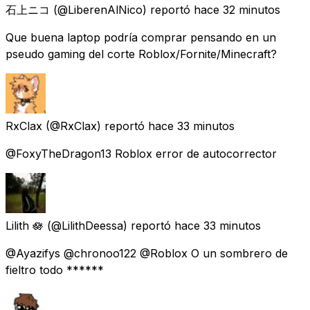
石上ニコ
(@LiberenAlNico) reportó
hace 32 minutos
Que buena laptop podría comprar pensando en un
pseudo gaming del corte Roblox/Fornite/Minecraft?
RxClax
(@RxClax) reportó
hace 33 minutos
@FoxyTheDragon13 Roblox error de autocorrector
Lilith 🪷
(@LilithDeessa) reportó
hace 33 minutos
@Ayazifys @chronoo122 @Roblox O un sombrero de
fieltro todo ******