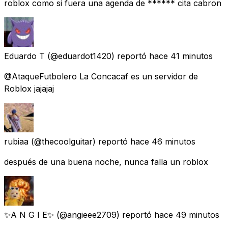
roblox como si fuera una agenda de ****** cita cabron
Eduardo T
(@eduardot1420) reportó
hace 41 minutos
@AtaqueFutbolero La Concacaf es un servidor de
Roblox jajajaj
rubiaa
(@thecoolguitar) reportó
hace 46 minutos
después de una buena noche, nunca falla un roblox
✨A N G I E✨
(@angieee2709) reportó
hace 49 minutos