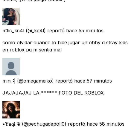
m1ic_kc4l
(@_kc4l) reportó
hace 55 minutos
como olvidar cuando lo hice jugar un obby d stray kids
en roblox pq m sentia mal
mini :|
(@omegameiko) reportó
hace 57 minutos
JAJAJAJAJ LA ****** FOTO DEL ROBLOX
•𝐘𝐮𝐪𝐢 ❦︎
(@pechugadepoll0) reportó
hace 58 minutos