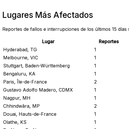
Lugares Más Afectados
Reportes de fallos e interrupciones de los últimos 15 días
Lugar
Reportes
Hyderabad, TG
1
Melbourne, VIC
1
Stuttgart, Baden-Württemberg
1
Bengaluru, KA
1
Paris, Île-de-France
2
Gustavo Adolfo Madero, CDMX
1
Nagpur, MH
1
Chhindwāra, MP
2
Douai, Hauts-de-France
1
Olathe, KS
1