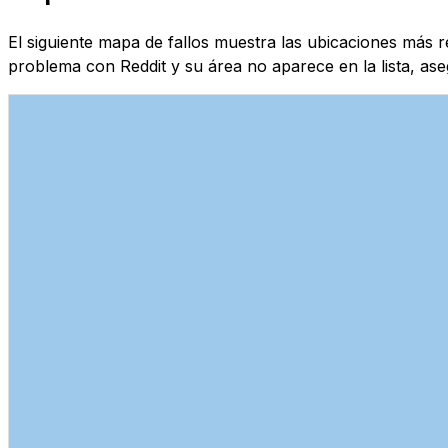
El siguiente mapa de fallos muestra las ubicaciones más 
problema con Reddit y su área no aparece en la lista, as