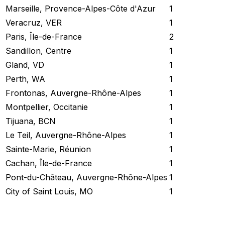
Marseille, Provence-Alpes-Côte d'Azur
1
Veracruz, VER
1
Paris, Île-de-France
2
Sandillon, Centre
1
Gland, VD
1
Perth, WA
1
Frontonas, Auvergne-Rhône-Alpes
1
Montpellier, Occitanie
1
Tijuana, BCN
1
Le Teil, Auvergne-Rhône-Alpes
1
Sainte-Marie, Réunion
1
Cachan, Île-de-France
1
Pont-du-Château, Auvergne-Rhône-Alpes
1
City of Saint Louis, MO
1
Revisar Estado Actual