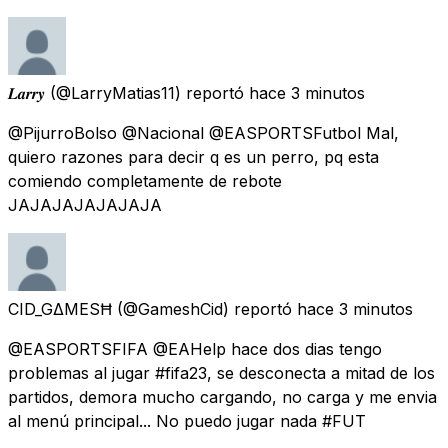
𝑳𝒂𝒓𝒓𝒚
(@LarryMatias11) reportó
hace 3 minutos
@PijurroBolso @Nacional @EASPORTSFutbol Mal,
quiero razones para decir q es un perro, pq esta
comiendo completamente de rebote
JAJAJAJAJAJAJA
CID_GΔMESĦ
(@GameshCid) reportó
hace 3 minutos
@EASPORTSFIFA @EAHelp hace dos dias tengo
problemas al jugar #fifa23, se desconecta a mitad de los
partidos, demora mucho cargando, no carga y me envia
al menú principal... No puedo jugar nada #FUT