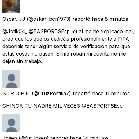
Oscar. JJ
(@oskar_bcn1973) reportó
hace 8 minutos
@Jotik04_ @EASPORTSEsp Igual me he explicado mal,
creo que los que os dedicáis profesionalmente a FIFA
deberíais tener algún servicio de verificación para que
estas cosas no pasen. Si me roban mi cuenta no me
dejan sin trabajo.
S I R O P E.
(@CruzPortilla7) reportó
hace 11 minutos
CHINGA TU NADRE MIL VECES @EASPORTSEsp
Josep
(@fut_josep) reportó
hace 14 minutos