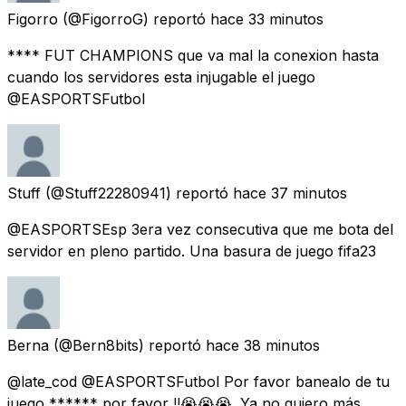
Figorro
(@FigorroG) reportó
hace 33 minutos
**** FUT CHAMPIONS que va mal la conexion hasta
cuando los servidores esta injugable el juego
@EASPORTSFutbol
Stuff
(@Stuff22280941) reportó
hace 37 minutos
@EASPORTSEsp 3era vez consecutiva que me bota del
servidor en pleno partido. Una basura de juego fifa23
Berna
(@Bern8bits) reportó
hace 38 minutos
@late_cod @EASPORTSFutbol Por favor banealo de tu
juego ****** por favor !!😭😭😭. Ya no quiero más