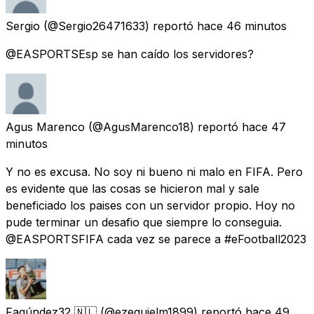
Sergio
(@Sergio26471633) reportó
hace 46 minutos
@EASPORTSEsp se han caído los servidores?
Agus Marenco
(@AgusMarenco18) reportó
hace 47
minutos
Y no es excusa. No soy ni bueno ni malo en FIFA. Pero
es evidente que las cosas se hicieron mal y sale
beneficiado los paises con un servidor propio. Hoy no
pude terminar un desafio que siempre lo conseguia.
@EASPORTSFIFA cada vez se parece a #eFootball2023
Fagúndez32 🇳🇱
(@ezequielm1899) reportó
hace 49