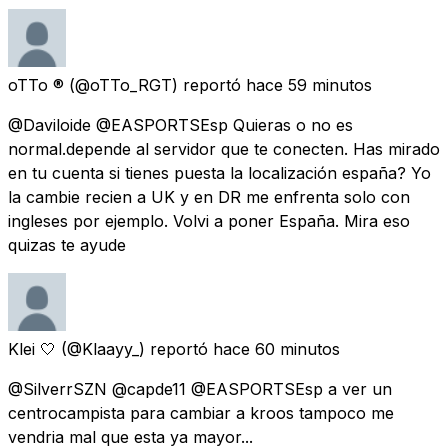
oTTo ®
(@oTTo_RGT) reportó
hace 59 minutos
@Daviloide @EASPORTSEsp Quieras o no es
normal.depende al servidor que te conecten. Has mirado
en tu cuenta si tienes puesta la localización españa? Yo
la cambie recien a UK y en DR me enfrenta solo con
ingleses por ejemplo. Volvi a poner España. Mira eso
quizas te ayude
Klei 🤍
(@Klaayy_) reportó
hace 60 minutos
@SilverrSZN @capde11 @EASPORTSEsp a ver un
centrocampista para cambiar a kroos tampoco me
vendria mal que esta ya mayor...