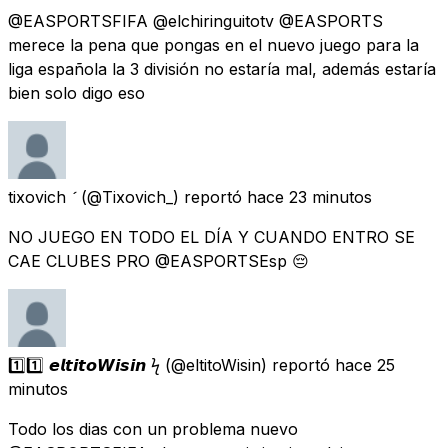
@EASPORTSFIFA @elchiringuitotv @EASPORTS
merece la pena que pongas en el nuevo juego para la
liga española la 3 división no estaría mal, además estaría
bien solo digo eso
tixovich 
(@Tixovich_) reportó
hace 23 minutos
NO JUEGO EN TODO EL DÍA Y CUANDO ENTRO SE
CAE CLUBES PRO @EASPORTSEsp 😔
1️⃣1️⃣ 𝙚𝙡𝙩𝙞𝙩𝙤𝙒𝙞𝙨𝙞𝙣 ϟ
(@eltitoWisin) reportó
hace 25
minutos
Todo los dias con un problema nuevo