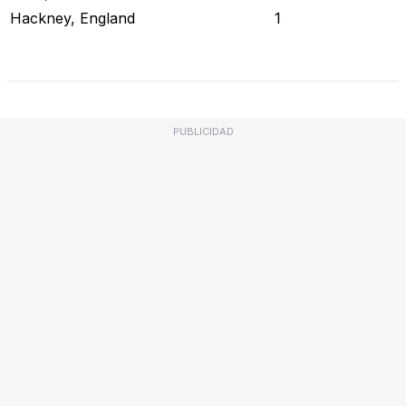
Hackney, England
1
Revisar Estado Actual
PUBLICIDAD