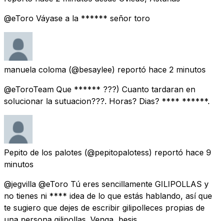
@eToro Váyase a la ****** señor toro
manuela coloma
(@besaylee) reportó
hace 2 minutos
@eToroTeam Que ****** ???) Cuanto tardaran en
solucionar la sutuacion???. Horas? Dias? **** ******.
Pepito de los palotes
(@pepitopalotess) reportó
hace 9
minutos
@jegvilla @eToro Tú eres sencillamente GILIPOLLAS y
no tienes ni **** idea de lo que estás hablando, así que
te sugiero que dejes de escribir gilipolleces propias de
una persona gilipollas. Venga, besis.