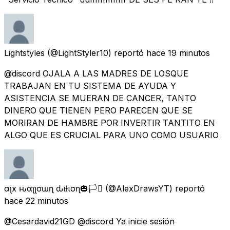
Lightstyles
(@LightStyler10) reportó
hace 19 minutos
@discord OJALA A LAS MADRES DE LOSQUE
TRABAJAN EN TU SISTEMA DE AYUDA Y
ASISTENCIA SE MUERAN DE CANCER, TANTO
DINERO QUE TIENEN PERO PARECEN QUE SE
MORIRAN DE HAMBRE POR INVERTIR TANTITO EN
ALGO QUE ES CRUCIAL PARA UNO COMO USUARIO
αʅҽx ԋαʅʅσɯҽɳ ҽԃιƚισɳ🎃🏳️‍⚧️
(@AlexDrawsYT) reportó
hace 22 minutos
@Cesardavid21GD @discord Ya inicie sesión