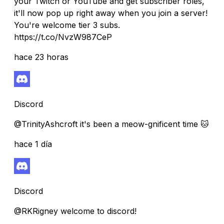
your Twitch or YouTube and get subscriber roles,
it'll now pop up right away when you join a server!
You're welcome tier 3 subs.
https://t.co/NvzW987CeP
hace 23 horas
Discord
@TrinityAshcroft it's been a meow-gnificent time 🐱
hace 1 día
Discord
@RKRigney welcome to discord!