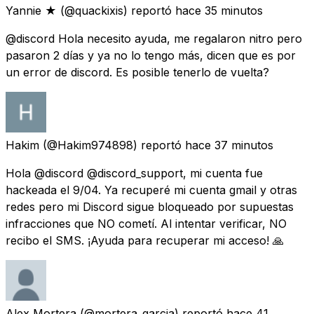
Yannie ★
(@quackixis) reportó
hace 35 minutos
@discord Hola necesito ayuda, me regalaron nitro pero
pasaron 2 días y ya no lo tengo más, dicen que es por
un error de discord. Es posible tenerlo de vuelta?
Hakim
(@Hakim974898) reportó
hace 37 minutos
Hola @discord @discord_support, mi cuenta fue
hackeada el 9/04. Ya recuperé mi cuenta gmail y otras
redes pero mi Discord sigue bloqueado por supuestas
infracciones que NO cometí. Al intentar verificar, NO
recibo el SMS. ¡Ayuda para recuperar mi acceso! 🙏
Alex Mortera
(@mortera_garcia) reportó
hace 41