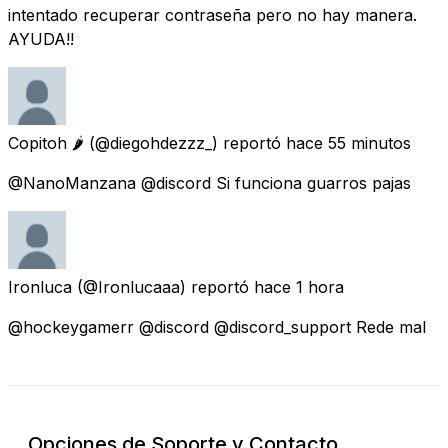
intentado recuperar contraseña pero no hay manera.
AYUDA!!
Copitoh 🌶
(@diegohdezzz_) reportó
hace 55 minutos
@NanoManzana @discord Si funciona guarros pajas
Ironluca
(@Ironlucaaa) reportó
hace 1 hora
@hockeygamerr @discord @discord_support Rede mal
Opciones de Soporte y Contacto