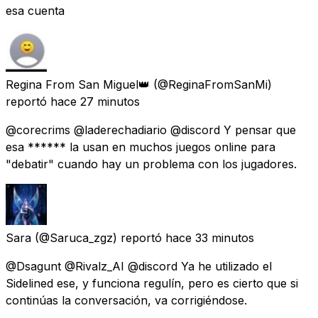
esa cuenta
Regina From San Miguel👑
(@ReginaFromSanMi)
reportó
hace 27 minutos
@corecrims @laderechadiario @discord Y pensar que
esa ****** la usan en muchos juegos online para
"debatir" cuando hay un problema con los jugadores.
Sara
(@Saruca_zgz) reportó
hace 33 minutos
@Dsagunt @Rivalz_AI @discord Ya he utilizado el
Sidelined ese, y funciona regulín, pero es cierto que si
continúas la conversación, va corrigiéndose.