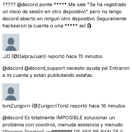
????? @discord ponte ***** Me sale "Se ha registrado
un inicio de sesión en otro dispositivo" pero no tengo
discord abierto en ningun otro dispositivo Seguramente
hackearon la cuenta o una ***** así 🗿
.JD
(@DalpraJuan) reportó
hace 15 minutos
@discord @discord_support necesito ayuda ya! Entraron
a mi cuenta y están publicitando estafas.
toniZurigorri
(@ZurigorriToni) reportó
hace 16 minutos
@discord Es totalmente IMPOSIBLE solucionar un
problema con vosotros, menuda asistencia y menudo
"Servicio Tecnico" uuffffffffffffff DE SES PE RAN TE !!