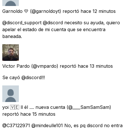
Garnoldo 💛
(@garnoldoyt) reportó
hace 12 minutos
@discord_support @discord necesito su ayuda, quiero
apelar el estado de mi cuenta que se encuentra
baneada.
Victor Pardo
(@vmpardo) reportó
hace 13 minutos
Se cayó @discord!!!
yoi 🇻🇪 ll él .... nueva cuenta
(@____SamSamSam)
reportó
hace 15 minutos
@C37122971 @mindeulle101 No, es pq discord no entra