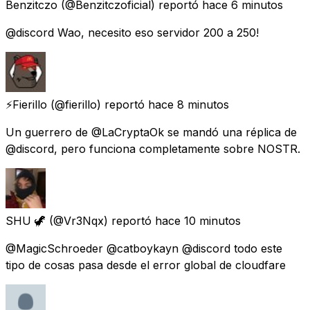
Benzitczo
(@Benzitczoficial) reportó
hace 6 minutos
@discord Wao, necesito eso servidor 200 a 250!
⚡️Fierillo
(@fierillo) reportó
hace 8 minutos
Un guerrero de @LaCryptaOk se mandó una réplica de
@discord, pero funciona completamente sobre NOSTR.
SHU 🦖
(@Vr3Nqx) reportó
hace 10 minutos
@MagicSchroeder @catboykayn @discord todo este
tipo de cosas pasa desde el error global de cloudfare