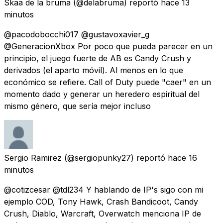
Skaa de la bruma
(@delabruma) reportó
hace 13
minutos
@pacodobocchi017 @gustavoxavier_g
@GeneracionXbox Por poco que pueda parecer en un
principio, el juego fuerte de AB es Candy Crush y
derivados (el aparto móvil). Al menos en lo que
económico se refiere. Call of Duty puede "caer" en un
momento dado y generar un heredero espiritual del
mismo género, que sería mejor incluso
Sergio Ramirez
(@sergiopunky27) reportó
hace 16
minutos
@cotizcesar @tdl234 Y hablando de IP's sigo con mi
ejemplo COD, Tony Hawk, Crash Bandicoot, Candy
Crush, Diablo, Warcraft, Overwatch menciona IP de