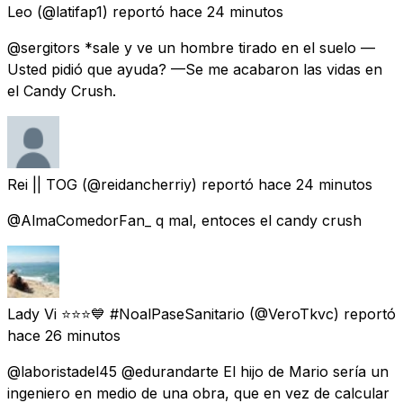
Leo
(@latifap1) reportó
hace 24 minutos
@sergitors *sale y ve un hombre tirado en el suelo —
Usted pidió que ayuda? —Se me acabaron las vidas en
el Candy Crush.
Rei || TOG
(@reidancherriy) reportó
hace 24 minutos
@AlmaComedorFan_ q mal, entoces el candy crush
Lady Vi ⭐️⭐️⭐️💙 #NoalPaseSanitario
(@VeroTkvc) reportó
hace 26 minutos
@laboristadel45 @edurandarte El hijo de Mario sería un
ingeniero en medio de una obra, que en vez de calcular