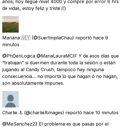
años; hoy llegué nivel 4000 y compré por error 6 hrs
de vidas, estoy feliz y triste 🫠
Mariana 🇺🇾
(@SuertmpilaChau) reportó
hace 9
minutos
@PhDenLogica @MariaLauraMCIF Y de esos días que
“trabajan” si duermen durante toda la sesión o están
jugando al Candy Crush, tampoco hay ninguna
consecuencia… no importa lo que hagan ó no hagan,
son absolutamente impunes.
Charlie ⚓
(@charlieXimages) reportó
hace 10 minutos
@MeSanchez23 El problema es que pasas por el