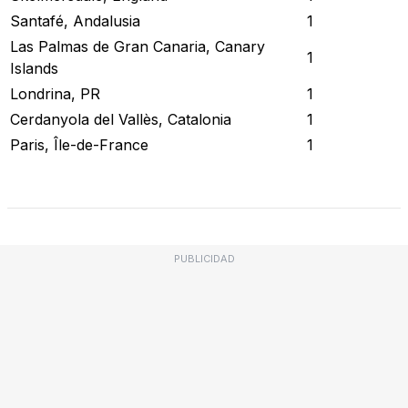
Santafé, Andalusia
1
Las Palmas de Gran Canaria, Canary
1
Islands
Londrina, PR
1
Cerdanyola del Vallès, Catalonia
1
Paris, Île-de-France
1
Revisar Estado Actual
PUBLICIDAD