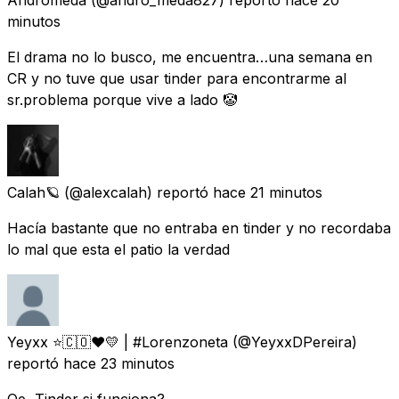
Andromeda
(@andro_meda827) reportó
hace 20
minutos
El drama no lo busco, me encuentra…una semana en
CR y no tuve que usar tinder para encontrarme al
sr.problema porque vive a lado 🤡
Calah🪐
(@alexcalah) reportó
hace 21 minutos
Hacía bastante que no entraba en tinder y no recordaba
lo mal que esta el patio la verdad
Yeyxx ⭐🇨🇴❤️💛 | #Lorenzoneta
(@YeyxxDPereira)
reportó
hace 23 minutos