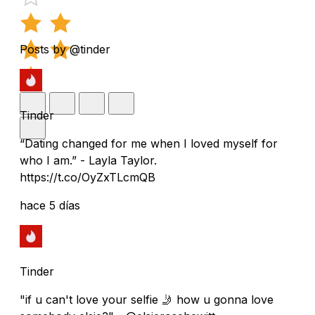
Posts by @tinder
Tinder
“Dating changed for me when I loved myself for
who I am.” - Layla Taylor.
https://t.co/OyZxTLcmQB
hace 5 días
Tinder
"if u can't love your selfie 🤳 how u gonna love