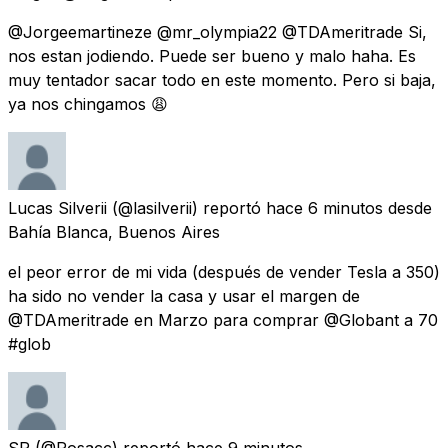
@Jorgeemartineze @mr_olympia22 @TDAmeritrade Si,
nos estan jodiendo. Puede ser bueno y malo haha. Es
muy tentador sacar todo en este momento. Pero si baja,
ya nos chingamos 😩
Lucas Silverii
(@lasilverii) reportó
hace 6 minutos
desde
Bahía Blanca, Buenos Aires
el peor error de mi vida (después de vender Tesla a 350)
ha sido no vender la casa y usar el margen de
@TDAmeritrade en Marzo para comprar @Globant a 70
#glob
SP
(@Posacc) reportó
hace 9 minutos