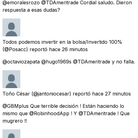
@emoralesrozo @TDAmeritrade Cordial saludo. Dieron
respuesta a esas dudas?
Todos podemos invertir en la bolsa/Invertido 100%
(@Posacc) reportó
hace 26 minutos
@octaviozapata @hugo1969s @TDAmeritrade y no falla.
Toño César
(@jantoniocesar) reportó
hace 27 minutos
@GBMplus Que terrible decisión ! Están haciendo lo
mismo que @RobinhoodApp ! Y @TDAmeritrade ! Que
mugrero !!