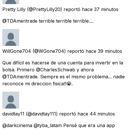
Pretty Lilly
(@PrettyLilly20) reportó
hace 37 minutos
@TDAmeritrade terrible terrible terrible....
WillGone704
(@WGone704) reportó
hace 39 minutos
Que difícil es hacerse de una cuenta para invertir en la
bolsa. Primero @CharlesSchwab y ahora
@TDAmeritrade. Siempre es el mismo problema... nadie
reconoce mi direccion fisica!!😭.
davidtay11
(@davidtay111) reportó
hace 44 minutos
@darkcinema @tyba_latam Pensé que era una app