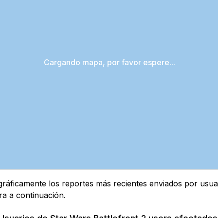
Cargando mapa, por favor espere...
áficamente los reportes más recientes enviados por usuari
ra a continuación.