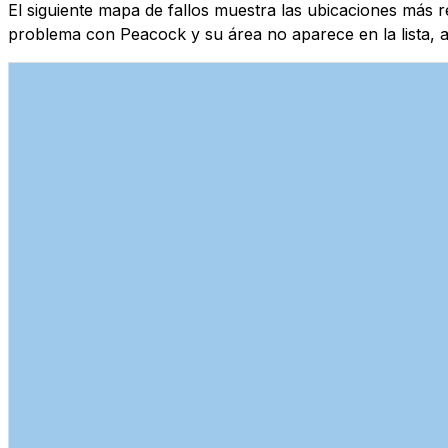
El siguiente mapa de fallos muestra las ubicaciones más 
problema con Peacock y su área no aparece en la lista, a