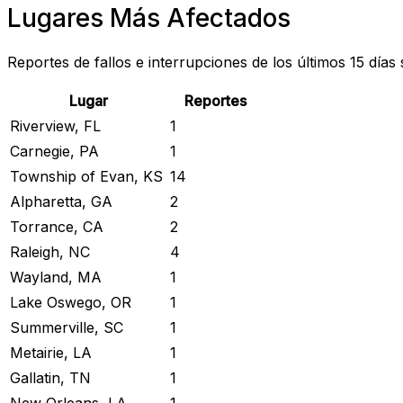
Lugares Más Afectados
Reportes de fallos e interrupciones de los últimos 15 días
Lugar
Reportes
Riverview, FL
1
Carnegie, PA
1
Township of Evan, KS
14
Alpharetta, GA
2
Torrance, CA
2
Raleigh, NC
4
Wayland, MA
1
Lake Oswego, OR
1
Summerville, SC
1
Metairie, LA
1
Gallatin, TN
1
New Orleans, LA
1