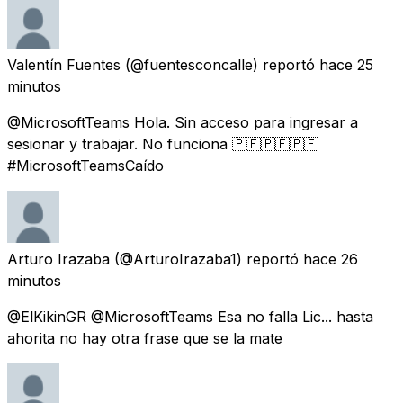
Valentín Fuentes
(@fuentesconcalle) reportó
hace 25
minutos
@MicrosoftTeams Hola. Sin acceso para ingresar a
sesionar y trabajar. No funciona 🇵🇪🇵🇪🇵🇪
#MicrosoftTeamsCaído
Arturo Irazaba
(@ArturoIrazaba1) reportó
hace 26
minutos
@ElKikinGR @MicrosoftTeams Esa no falla Lic... hasta
ahorita no hay otra frase que se la mate