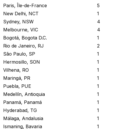
Paris, Île-de-France
5
New Delhi, NCT
1
Sydney, NSW
4
Melbourne, VIC
4
Bogotá, Bogota D.C.
1
Rio de Janeiro, RJ
2
São Paulo, SP
1
Hermosillo, SON
1
Vilhena, RO
1
Maringá, PR
1
Puebla, PUE
1
Medellín, Antioquia
1
Panamá, Panamá
1
Hyderabad, TG
1
Málaga, Andalusia
1
Ismaning, Bavaria
1