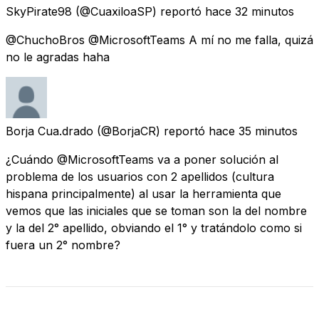
SkyPirate98
(@CuaxiloaSP) reportó
hace 32 minutos
@ChuchoBros @MicrosoftTeams A mí no me falla, quizá
no le agradas haha
Borja Cua.drado
(@BorjaCR) reportó
hace 35 minutos
¿Cuándo @MicrosoftTeams va a poner solución al
problema de los usuarios con 2 apellidos (cultura
hispana principalmente) al usar la herramienta que
vemos que las iniciales que se toman son la del nombre
y la del 2° apellido, obviando el 1° y tratándolo como si
fuera un 2° nombre?
Revisar Estado Actual