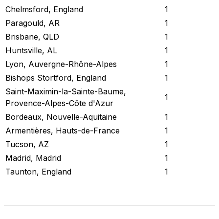
Chelmsford, England
1
Paragould, AR
1
Brisbane, QLD
1
Huntsville, AL
1
Lyon, Auvergne-Rhône-Alpes
1
Bishops Stortford, England
1
Saint-Maximin-la-Sainte-Baume,
1
Provence-Alpes-Côte d'Azur
Bordeaux, Nouvelle-Aquitaine
1
Armentières, Hauts-de-France
1
Tucson, AZ
1
Madrid, Madrid
1
Taunton, England
1
Revisar Estado Actual