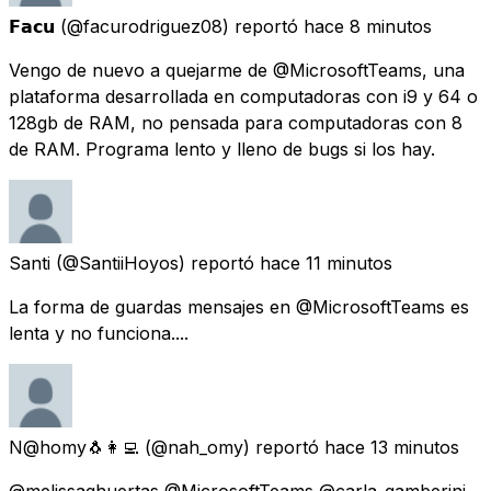
𝗙𝗮𝗰𝘂
(@facurodriguez08) reportó
hace 8 minutos
Vengo de nuevo a quejarme de @MicrosoftTeams, una
plataforma desarrollada en computadoras con i9 y 64 o
128gb de RAM, no pensada para computadoras con 8
de RAM. Programa lento y lleno de bugs si los hay.
Santi
(@SantiiHoyos) reportó
hace 11 minutos
La forma de guardas mensajes en @MicrosoftTeams es
lenta y no funciona....
N@homy🐧👩‍💻
(@nah_omy) reportó
hace 13 minutos