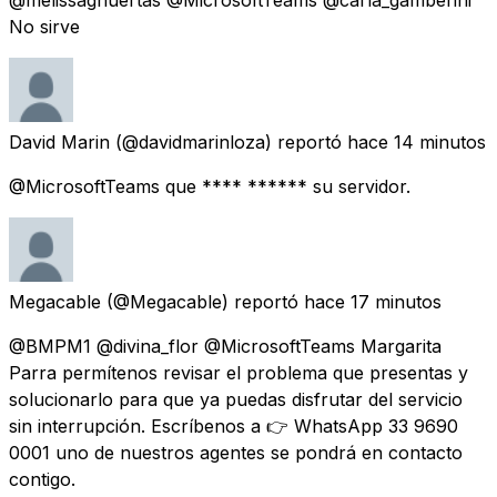
@melissaghuertas @MicrosoftTeams @carla_gamberini
No sirve
David Marin
(@davidmarinloza) reportó
hace 14 minutos
@MicrosoftTeams que **** ****** su servidor.
Megacable
(@Megacable) reportó
hace 17 minutos
@BMPM1 @divina_flor @MicrosoftTeams Margarita
Parra permítenos revisar el problema que presentas y
solucionarlo para que ya puedas disfrutar del servicio
sin interrupción. Escríbenos a 👉 WhatsApp 33 9690
0001 uno de nuestros agentes se pondrá en contacto
contigo.