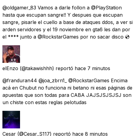
@oldgamer_83 Vamos a darle follon a @PlayStation
hasta que escupan sangre!! Y despues que escupan
sangre, pisarle el cuello a base de ataques ddos, a ver si
arden servidores y el 19 noviembre en gta6 les dan por
el **** junto a @RockstarGames por no sacar disco 💿
elEnzo
(@takawishhh) reportó
hace 7 minutos
@franduran44 @joa_zbrn1_ @RockstarGames Encima
acá en Chubut no funciona ni betano ni esas páginas de
apuestas que son todas para CABA JAJSJSJSJSJ son
un chiste con estas reglas pelotudas
Cesar
(@Cesar_S117) reportó
hace 8 minutos