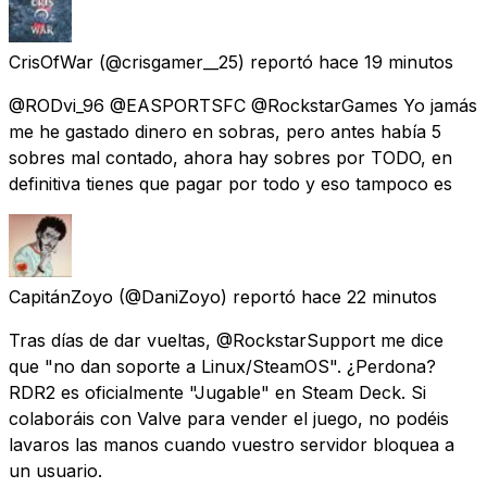
CrisOfWar
(@crisgamer__25) reportó
hace 19 minutos
@RODvi_96 @EASPORTSFC @RockstarGames Yo jamás
me he gastado dinero en sobras, pero antes había 5
sobres mal contado, ahora hay sobres por TODO, en
definitiva tienes que pagar por todo y eso tampoco es
CapitánZoyo
(@DaniZoyo) reportó
hace 22 minutos
Tras días de dar vueltas, @RockstarSupport me dice
que "no dan soporte a Linux/SteamOS". ¿Perdona?
RDR2 es oficialmente "Jugable" en Steam Deck. Si
colaboráis con Valve para vender el juego, no podéis
lavaros las manos cuando vuestro servidor bloquea a
un usuario.