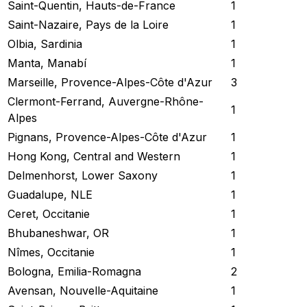
Saint-Quentin, Hauts-de-France
1
Saint-Nazaire, Pays de la Loire
1
Olbia, Sardinia
1
Manta, Manabí
1
Marseille, Provence-Alpes-Côte d'Azur
3
Clermont-Ferrand, Auvergne-Rhône-
1
Alpes
Pignans, Provence-Alpes-Côte d'Azur
1
Hong Kong, Central and Western
1
Delmenhorst, Lower Saxony
1
Guadalupe, NLE
1
Ceret, Occitanie
1
Bhubaneshwar, OR
1
Nîmes, Occitanie
1
Bologna, Emilia-Romagna
2
Avensan, Nouvelle-Aquitaine
1