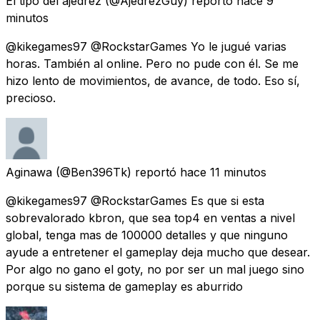
El tipo del ajedrez
(@AjedrezGuy) reportó
hace 9
minutos
@kikegames97 @RockstarGames Yo le jugué varias
horas. También al online. Pero no pude con él. Se me
hizo lento de movimientos, de avance, de todo. Eso sí,
precioso.
Aginawa
(@Ben396Tk) reportó
hace 11 minutos
@kikegames97 @RockstarGames Es que si esta
sobrevalorado kbron, que sea top4 en ventas a nivel
global, tenga mas de 100000 detalles y que ninguno
ayude a entretener el gameplay deja mucho que desear.
Por algo no gano el goty, no por ser un mal juego sino
porque su sistema de gameplay es aburrido