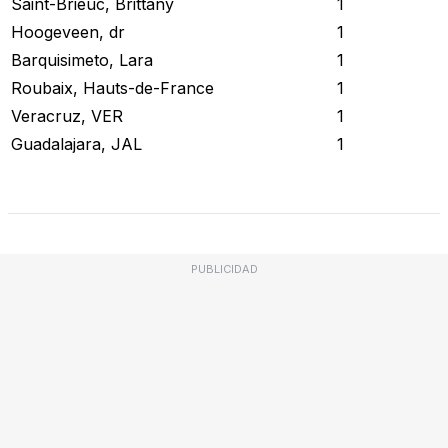
Saint-Brieuc, Brittany
1
Hoogeveen, dr
1
Barquisimeto, Lara
1
Roubaix, Hauts-de-France
1
Veracruz, VER
1
Guadalajara, JAL
1
Revisar Estado Actual
PUBLICIDAD