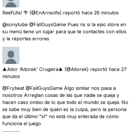
ReefLife! 🌴
(@EnArrecife) reportó
hace 26 minutos
@sonytube @FallGuysGame Pues ns si la epic store en
su menú tiene un lugar para que te contactes con ellos
y le reportes errores
🎄Aitor ‘Aitorek' Crugeira🎄
(@Aitorek) reportó
hace 27
minutos
@Frybeat @FallGuysGame Algo similar nos pasa a
nosotros Arreglan cosas de las que nadie se queja y
hacen caso omiso de lo que todo el mundo se queja. No
se sabe muy bien de quién es la culpa, pero la persona
que da el último "sí" no está muy enterada de cómo
funciona el juego