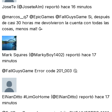
JoseTe
(@JoseteAlm) reportó
hace 16 minutos
@marcos__q7 @EpicGames @FallGuysGame Si, después
de casi 30 horas me devolvieron la cuenta con todas las
cosas, menos mal! 🥳
Mark Squires
(@MarkyBoy1402) reportó
hace 17
minutos
@FallGuysGame Error code 201_003 🤔
ElNanDitto #LimGoHome
(@ElNanDitto) reportó
hace 17
minutos