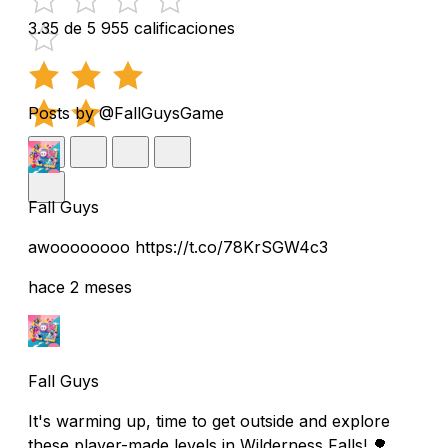
3.35 de 5
955 calificaciones
Posts by @FallGuysGame
Fall Guys
awoooooooo https://t.co/78KrSGW4c3
hace 2 meses
Fall Guys
It's warming up, time to get outside and explore
these player-made levels in Wilderness Falls! 🌳