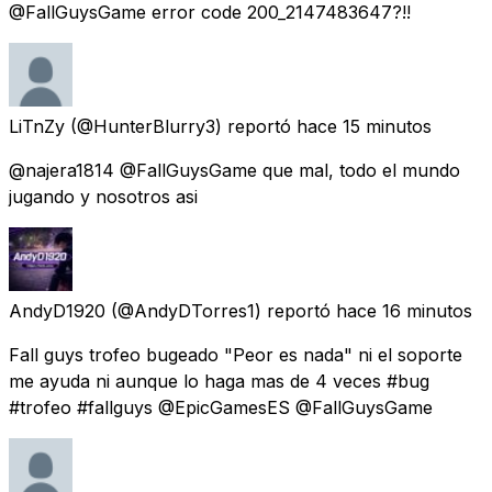
@FallGuysGame error code 200_2147483647?!!
LiTnZy
(@HunterBlurry3) reportó
hace 15 minutos
@najera1814 @FallGuysGame que mal, todo el mundo
jugando y nosotros asi
AndyD1920
(@AndyDTorres1) reportó
hace 16 minutos
Fall guys trofeo bugeado "Peor es nada" ni el soporte
me ayuda ni aunque lo haga mas de 4 veces #bug
#trofeo #fallguys @EpicGamesES @FallGuysGame