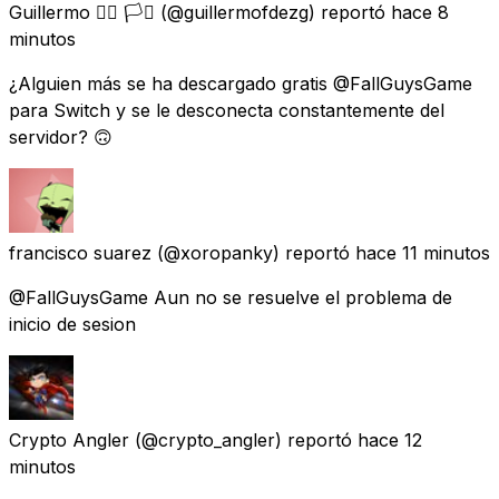
Guillermo 🏳️‍🌈 🏳️‍⚧️
(@guillermofdezg) reportó
hace 8
minutos
¿Alguien más se ha descargado gratis @FallGuysGame
para Switch y se le desconecta constantemente del
servidor? 🙃
francisco suarez
(@xoropanky) reportó
hace 11 minutos
@FallGuysGame Aun no se resuelve el problema de
inicio de sesion
Crypto Angler
(@crypto_angler) reportó
hace 12
minutos