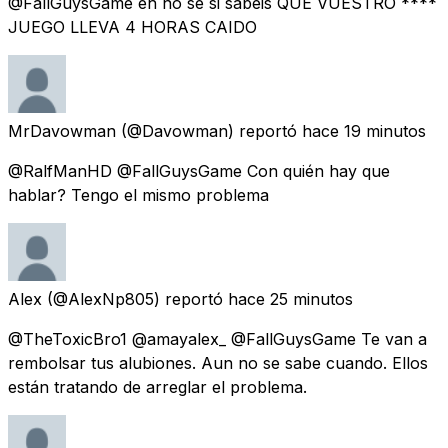
@FallGuysGame eh no se si sabéis QUE VUESTRO ****
JUEGO LLEVA 4 HORAS CAIDO
MrDavowman
(@Davowman) reportó
hace 19 minutos
@RalfManHD @FallGuysGame Con quién hay que
hablar? Tengo el mismo problema
Alex
(@AlexNp805) reportó
hace 25 minutos
@TheToxicBro1 @amayalex_ @FallGuysGame Te van a
rembolsar tus alubiones. Aun no se sabe cuando. Ellos
están tratando de arreglar el problema.